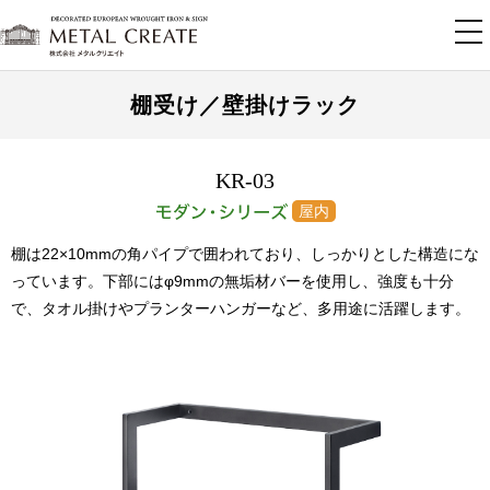
tog
nav
棚受け／壁掛けラック
KR-03
棚は22×10mmの角パイプで囲われており、しっかりとした構造にな
っています。下部にはφ9mmの無垢材バーを使用し、強度も十分
で、タオル掛けやプランターハンガーなど、多用途に活躍します。