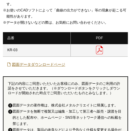
す。
※
お使いのCADソフトによって「曲線の出力ができない」等の現象が起こる可
能性があります。
※
データが開けないなどの際は、お気軽にお問い合わせください。
品番
PDF
KR-03
図面データダウンロードページ
下記の内容にご同意いただいたお客様にのみ、図面データのご利用の許
諾をさせていただきます。（※ダウンロードボタンをクリックしダウン
ロードが開始された時点でご同意いただいたものとみなします。）
図面データの著作権は、株式会社メタルクリエイトに帰属します。
図面データを無断で複製又は編集・加工して第三者へ販売・譲渡を目
的とした配布や、ホームページ・SNS等ネットワーク通信への転載を
禁じます。
図面データは、製品の改良などにより予告なく仕様を変更する場合が