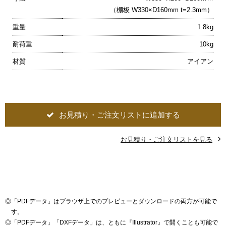
（棚板 W330×D160mm t=2.3mm）
重量
1.8kg
耐荷重
10kg
材質
アイアン
お見積り・ご注文リストに追加する
お見積り・ご注文リストを見る
◎
「PDFデータ」はブラウザ上でのプレビューとダウンロードの両方が可能で
す。
◎
「PDFデータ」「DXFデータ」は、ともに『Illustrator』で開くことも可能で