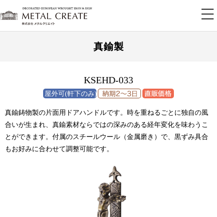
tog
nav
真鍮製
KSEHD-033
真鍮鋳物製の片面用ドアハンドルです。時を重ねるごとに独自の風
合いが生まれ、真鍮素材ならではの深みのある経年変化を味わうこ
とができます。付属のスチールウール（金属磨き）で、黒ずみ具合
もお好みに合わせて調整可能です。