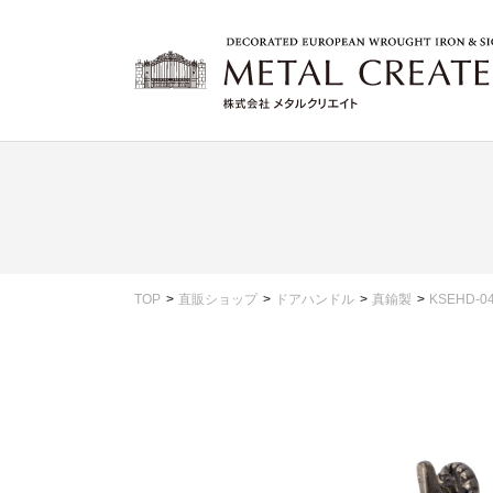
TOP
直販ショップ
ドアハンドル
真鍮製
KSEHD-0