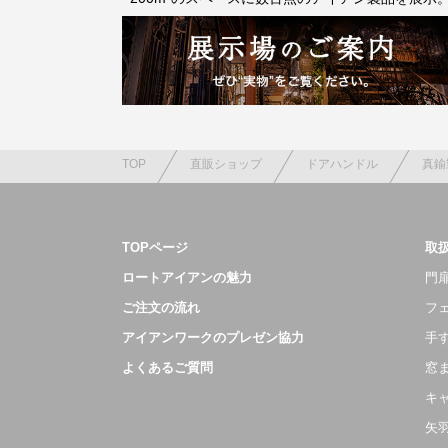
TOP
直販ショップ
ドアハンドル
真鍮
TOPページ
取
ロートアイアンの魅力
門扉
ご注文の流れ
フ
アイアンワークのプレゼン協力
手
よくあるご質問
窓
キ
矢