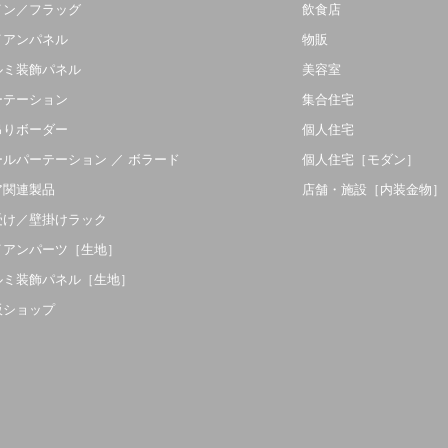
イン／フラッグ
飲食店
イアンパネル
物販
ルミ装飾パネル
美容室
ーテーション
集合住宅
吊りボーダー
個人住宅
ールパーテーション ／ ボラード
個人住宅［モダン］
ア関連製品
店舗・施設［内装金物］
受け／壁掛けラック
イアンパーツ［生地］
ルミ装飾パネル［生地］
販ショップ