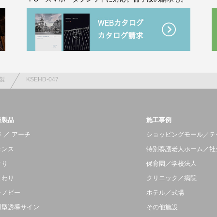
製
KSEHD-047
扱製品
施工事例
 ／ アーチ
ショッピングモール／テ
ェンス
特別養護老人ホーム／社
すり
保育園／学校法人
まわり
クリニック／病院
ャノピー
ホテル／式場
羽型誘導サイン
その他施設