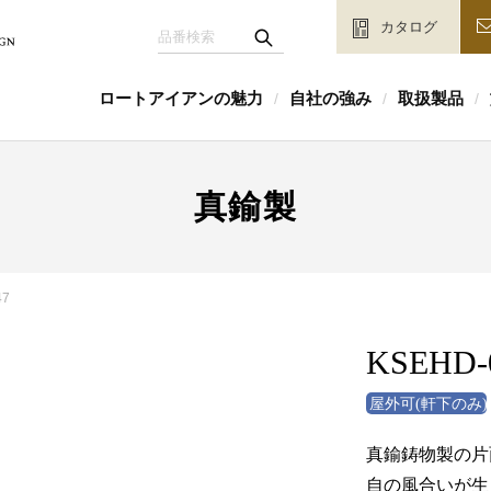
カタログ
ロートアイアンの魅力
自社の強み
取扱製品
/
/
/
真鍮製
47
KSEHD-
真鍮鋳物製の片
自の風合いが生