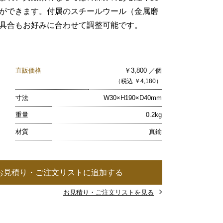
ができます。付属のスチールウール（金属磨
具合もお好みに合わせて調整可能です。
直販価格
￥3,800 ／個
（税込 ￥4,180）
寸法
W30×H190×D40mm
重量
0.2kg
材質
真鍮
お見積り・ご注文リストに追加する
お見積り・ご注文リストを見る