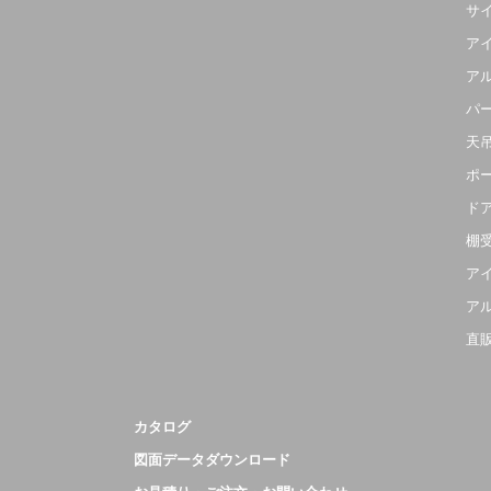
サ
ア
ア
パ
天
ポ
ド
棚
ア
ア
直
カタログ
図面データダウンロード