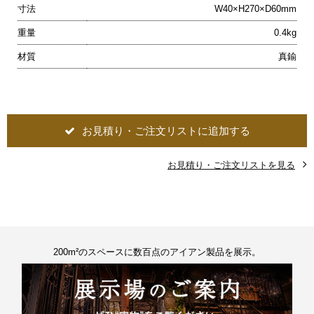
寸法
W40×H270×D60mm
重量
0.4kg
材質
真鍮
お見積り・ご注文リストに追加する
お見積り・ご注文リストを見る
200m²のスペースに数百点のアイアン製品を展示。