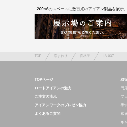
200m²のスペースに数百点のアイアン製品を展示
TOP
窓まわり
面格子
LA-037
TOPページ
取
ロートアイアンの魅力
門扉
ご注文の流れ
フ
アイアンワークのプレゼン協力
手
よくあるご質問
窓
キ