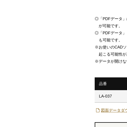
◎
「PDFデータ
が可能です。
◎
「PDFデータ」「
も可能です。
※
お使いのCAD
起こる可能性が
※
データが開けな
品番
LA-037
図面データダ