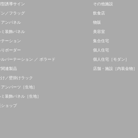
羽型誘導サイン
その他施設
イン／フラッグ
飲食店
イアンパネル
物販
ルミ装飾パネル
美容室
ーテーション
集合住宅
吊りボーダー
個人住宅
ールパーテーション ／ ボラード
個人住宅［モダン］
ア関連製品
店舗・施設［内装金物］
受け／壁掛けラック
イアンパーツ［生地］
ルミ装飾パネル［生地］
販ショップ