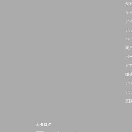
矢
サ
ア
ア
パ
天
ポ
ド
棚
ア
ア
直
カタログ