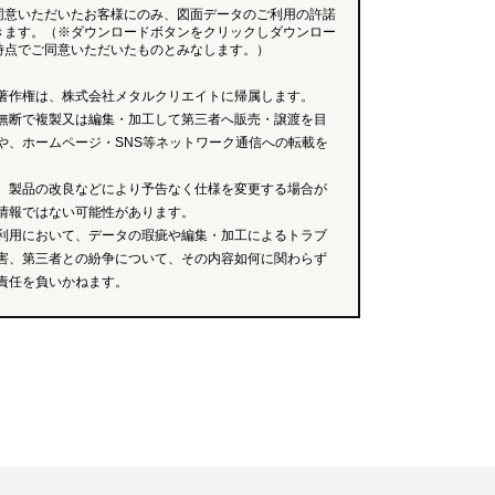
同意いただいたお客様にのみ、図面データのご利用の許諾
きます。（※ダウンロードボタンをクリックしダウンロー
時点でご同意いただいたものとみなします。）
著作権は、株式会社メタルクリエイトに帰属します。
無断で複製又は編集・加工して第三者へ販売・譲渡を目
や、ホームページ・SNS等ネットワーク通信への転載を
、製品の改良などにより予告なく仕様を変更する場合が
情報ではない可能性があります。
利用において、データの瑕疵や編集・加工によるトラブ
害、第三者との紛争について、その内容如何に関わらず
責任を負いかねます。