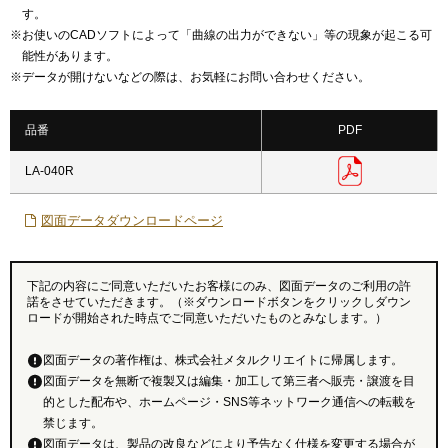
す。
※
お使いのCADソフトによって「曲線の出力ができない」等の現象が起こる可
能性があります。
※
データが開けないなどの際は、お気軽にお問い合わせください。
品番
PDF
LA-040R
図面データダウンロードページ
下記の内容にご同意いただいたお客様にのみ、図面データのご利用の許
諾をさせていただきます。（※ダウンロードボタンをクリックしダウン
ロードが開始された時点でご同意いただいたものとみなします。）
図面データの著作権は、株式会社メタルクリエイトに帰属します。
図面データを無断で複製又は編集・加工して第三者へ販売・譲渡を目
的とした配布や、ホームページ・SNS等ネットワーク通信への転載を
禁じます。
図面データは、製品の改良などにより予告なく仕様を変更する場合が