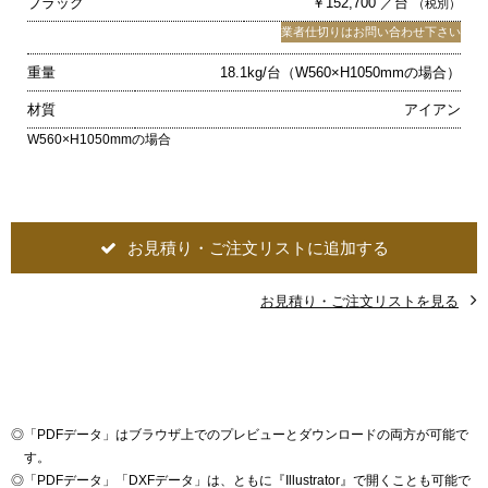
ブラック
￥152,700 ／台
（税別）
業者仕切りはお問い合わせ下さい
重量
18.1kg/台（W560×H1050mmの場合）
材質
アイアン
W560×H1050mmの場合
お見積り・ご注文リストに追加する
お見積り・ご注文リストを見る
◎
「PDFデータ」はブラウザ上でのプレビューとダウンロードの両方が可能で
す。
◎
「PDFデータ」「DXFデータ」は、ともに『Illustrator』で開くことも可能で