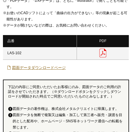
◎
「PDFデータ」「DXFデータ」は、ともに『Illustrator』で開くことも可能で
す。
※
お使いのCADソフトによって「曲線の出力ができない」等の現象が起こる可
能性があります。
※
データが開けないなどの際は、お気軽にお問い合わせください。
品番
PDF
LAS-102
図面データダウンロードページ
下記の内容にご同意いただいたお客様にのみ、図面データのご利用の許
諾をさせていただきます。（※ダウンロードボタンをクリックしダウン
ロードが開始された時点でご同意いただいたものとみなします。）
図面データの著作権は、株式会社メタルクリエイトに帰属します。
図面データを無断で複製又は編集・加工して第三者へ販売・譲渡を目
的とした配布や、ホームページ・SNS等ネットワーク通信への転載を
禁じます。