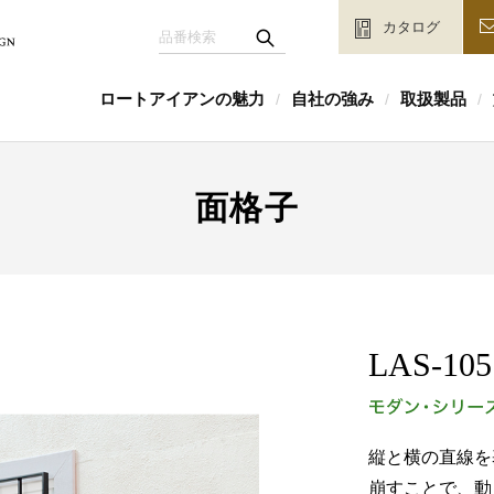
カタログ
ロートアイアンの魅力
自社の強み
取扱製品
/
/
/
面格子
LAS-105
縦と横の直線を
崩すことで、動