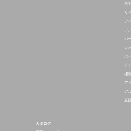
矢
サ
ア
ア
パ
天
ポ
ド
棚
ア
ア
直
カタログ