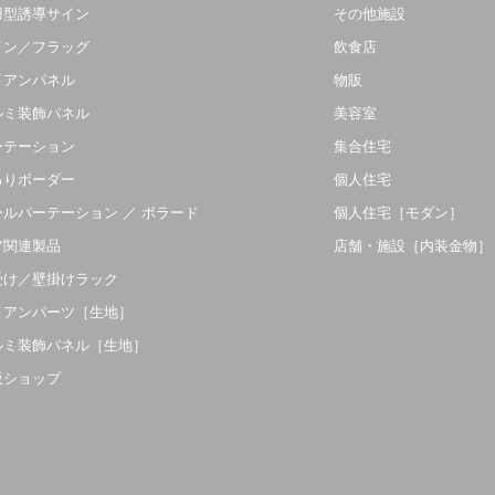
羽型誘導サイン
その他施設
イン／フラッグ
飲食店
イアンパネル
物販
ルミ装飾パネル
美容室
ーテーション
集合住宅
吊りボーダー
個人住宅
ールパーテーション ／ ボラード
個人住宅［モダン］
ア関連製品
店舗・施設［内装金物］
受け／壁掛けラック
イアンパーツ［生地］
ルミ装飾パネル［生地］
販ショップ