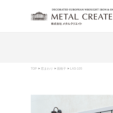
TOP
窓まわり
面格子
LAS-105