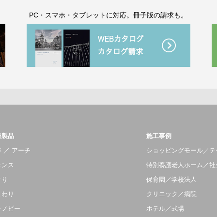
。
PC・スマホ・タブレットに対応。冊子版の請求も。
扱製品
施工事例
 ／ アーチ
ショッピングモール／テ
ェンス
特別養護老人ホーム／社
すり
保育園／学校法人
まわり
クリニック／病院
ャノピー
ホテル／式場