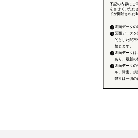
下記の内容にご
をさせていただ
ドが開始された
図面データの
図面データを
的とした配布
禁じます。
図面データは
あり、最新の
図面データの
ル、障害、損
弊社は一切の