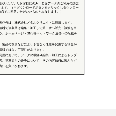
同意いただいたお客様にのみ、図面データのご利用の許諾
きます。（※ダウンロードボタンをクリックしダウンロー
時点でご同意いただいたものとみなします。）
著作権は、株式会社メタルクリエイトに帰属します。
無断で複製又は編集・加工して第三者へ販売・譲渡を目
や、ホームページ・SNS等ネットワーク通信への転載を
、製品の改良などにより予告なく仕様を変更する場合が
情報ではない可能性があります。
利用において、データの瑕疵や編集・加工によるトラブ
害、第三者との紛争について、その内容如何に関わらず
責任を負いかねます。