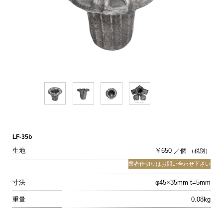
LF-35b
生地
￥650 ／個
（税別）
業者仕切りはお問い合わせ下さい
寸法
φ45×35mm t=5mm
重量
0.08kg