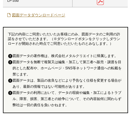
LF-35b
図面データダウンロードページ
下記の内容にご同意いただいたお客様にのみ、図面データのご利用の許
諾をさせていただきます。（※ダウンロードボタンをクリックしダウン
ロードが開始された時点でご同意いただいたものとみなします。）
図面データの著作権は、株式会社メタルクリエイトに帰属します。
図面データを無断で複製又は編集・加工して第三者へ販売・譲渡を目
的とした配布や、ホームページ・SNS等ネットワーク通信への転載を
禁じます。
図面データは、製品の改良などにより予告なく仕様を変更する場合が
あり、最新の情報ではない可能性があります。
図面データの利用において、データの瑕疵や編集・加工によるトラブ
ル、障害、損害、第三者との紛争について、その内容如何に関わらず
弊社は一切の責任を負いかねます。