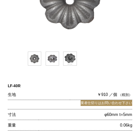
LF-40R
生地
￥910 ／個
（税別）
業者仕切りはお問い合わせ下さい
寸法
φ60mm t=5mm
重量
0.06kg