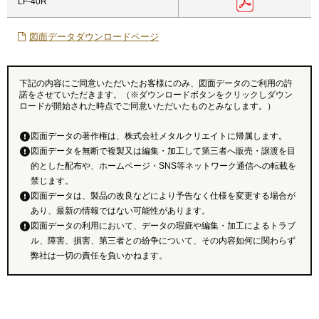
LF-40R
図面データダウンロードページ
下記の内容にご同意いただいたお客様にのみ、図面データのご利用の許
諾をさせていただきます。（※ダウンロードボタンをクリックしダウン
ロードが開始された時点でご同意いただいたものとみなします。）
図面データの著作権は、株式会社メタルクリエイトに帰属します。
図面データを無断で複製又は編集・加工して第三者へ販売・譲渡を目
的とした配布や、ホームページ・SNS等ネットワーク通信への転載を
禁じます。
図面データは、製品の改良などにより予告なく仕様を変更する場合が
あり、最新の情報ではない可能性があります。
図面データの利用において、データの瑕疵や編集・加工によるトラブ
ル、障害、損害、第三者との紛争について、その内容如何に関わらず
弊社は一切の責任を負いかねます。