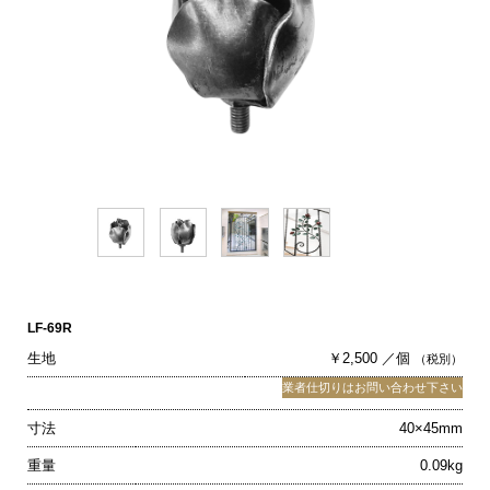
LF-69R
生地
￥2,500 ／個
（税別）
業者仕切りはお問い合わせ下さい
寸法
40×45mm
重量
0.09kg