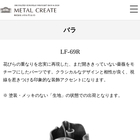
tog
nav
バラ
LF-69R
花びらの重なりを忠実に再現した、まだ開ききっていない薔薇をモ
チーフにしたパーツです。クラシカルなデザインと相性が良く、視
線を惹きつける印象的な装飾アクセントになります。
※ 塗装・メッキのない「生地」の状態での出荷となります。