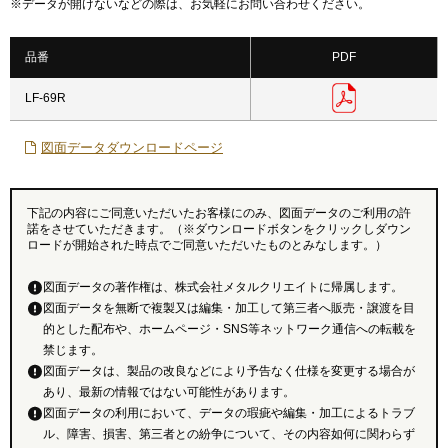
※
データが開けないなどの際は、お気軽にお問い合わせください。
品番
PDF
LF-69R
図面データダウンロードページ
下記の内容にご同意いただいたお客様にのみ、図面データのご利用の許
諾をさせていただきます。（※ダウンロードボタンをクリックしダウン
ロードが開始された時点でご同意いただいたものとみなします。）
図面データの著作権は、株式会社メタルクリエイトに帰属します。
図面データを無断で複製又は編集・加工して第三者へ販売・譲渡を目
的とした配布や、ホームページ・SNS等ネットワーク通信への転載を
禁じます。
図面データは、製品の改良などにより予告なく仕様を変更する場合が
あり、最新の情報ではない可能性があります。
図面データの利用において、データの瑕疵や編集・加工によるトラブ
ル、障害、損害、第三者との紛争について、その内容如何に関わらず