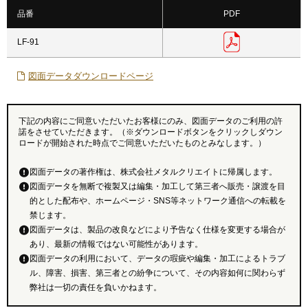
品番
PDF
LF-91
図面データダウンロードページ
下記の内容にご同意いただいたお客様にのみ、図面データのご利用の許
諾をさせていただきます。（※ダウンロードボタンをクリックしダウン
ロードが開始された時点でご同意いただいたものとみなします。）
図面データの著作権は、株式会社メタルクリエイトに帰属します。
図面データを無断で複製又は編集・加工して第三者へ販売・譲渡を目
的とした配布や、ホームページ・SNS等ネットワーク通信への転載を
禁じます。
図面データは、製品の改良などにより予告なく仕様を変更する場合が
あり、最新の情報ではない可能性があります。
図面データの利用において、データの瑕疵や編集・加工によるトラブ
ル、障害、損害、第三者との紛争について、その内容如何に関わらず
弊社は一切の責任を負いかねます。