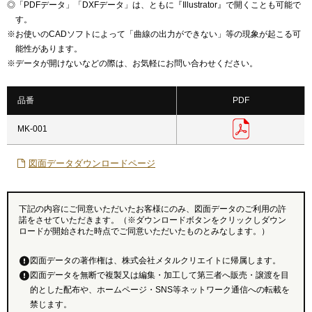
◎
「PDFデータ」「DXFデータ」は、ともに『Illustrator』で開くことも可能で
す。
※
お使いのCADソフトによって「曲線の出力ができない」等の現象が起こる可
能性があります。
※
データが開けないなどの際は、お気軽にお問い合わせください。
品番
PDF
MK-001
図面データダウンロードページ
下記の内容にご同意いただいたお客様にのみ、図面データのご利用の許
諾をさせていただきます。（※ダウンロードボタンをクリックしダウン
ロードが開始された時点でご同意いただいたものとみなします。）
図面データの著作権は、株式会社メタルクリエイトに帰属します。
図面データを無断で複製又は編集・加工して第三者へ販売・譲渡を目
的とした配布や、ホームページ・SNS等ネットワーク通信への転載を
禁じます。