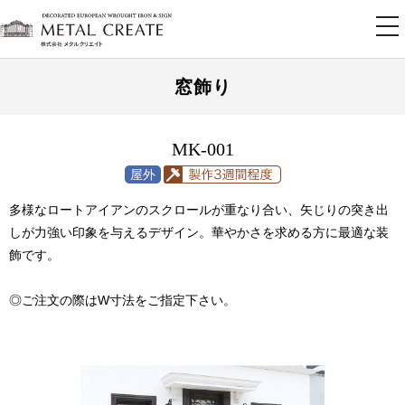
tog
nav
窓飾り
MK-001
多様なロートアイアンのスクロールが重なり合い、矢じりの突き出
しが力強い印象を与えるデザイン。華やかさを求める方に最適な装
飾です。
◎ご注文の際はW寸法をご指定下さい。