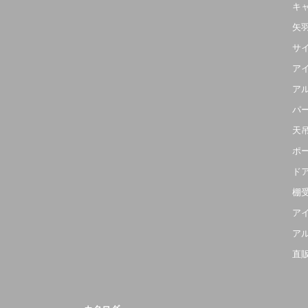
キ
矢
サ
ア
ア
パ
天
ポ
ド
棚
ア
ア
直