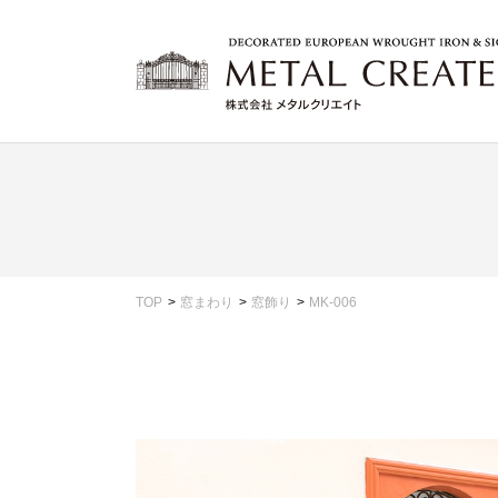
TOP
窓まわり
窓飾り
MK-006