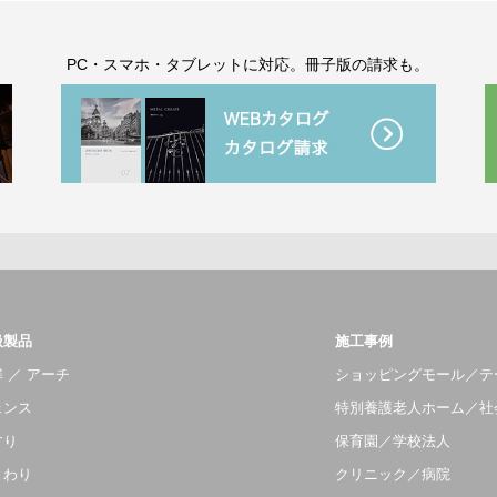
。
PC・スマホ・タブレットに対応。冊子版の請求も。
扱製品
施工事例
 ／ アーチ
ショッピングモール／テ
ェンス
特別養護老人ホーム／社
すり
保育園／学校法人
まわり
クリニック／病院