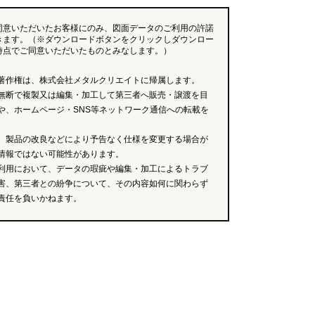
同意いただいたお客様にのみ、図面データのご利用の許諾
きます。（※ダウンロードボタンをクリックしダウンロー
時点でご同意いただいたものとみなします。）
著作権は、株式会社メタルクリエイトに帰属します。
無断で複製又は編集・加工して第三者へ販売・譲渡を目
や、ホームページ・SNS等ネットワーク通信への転載を
、製品の改良などにより予告なく仕様を変更する場合が
情報ではない可能性があります。
利用において、データの瑕疵や編集・加工によるトラブ
害、第三者との紛争について、その内容如何に関わらず
責任を負いかねます。