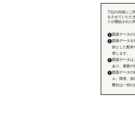
下記の内容にご
をさせていただ
ドが開始された
図面データの
図面データを
的とした配布
禁じます。
図面データは
あり、最新の
図面データの
ル、障害、損
弊社は一切の