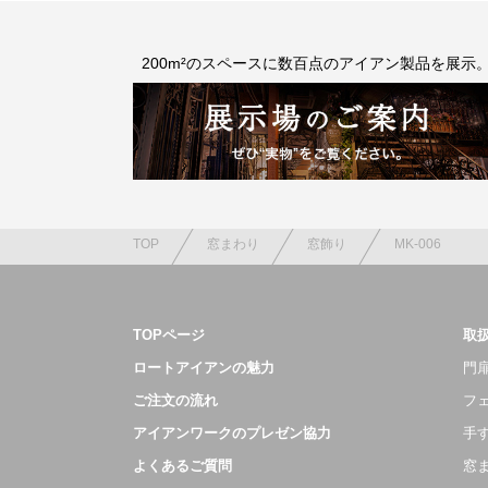
200m²のスペースに数百点のアイアン製品を展示
TOP
窓まわり
窓飾り
MK-006
TOPページ
取
ロートアイアンの魅力
門扉
ご注文の流れ
フ
アイアンワークのプレゼン協力
手
よくあるご質問
窓