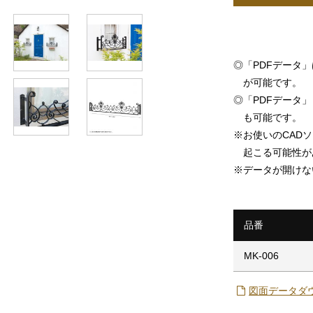
◎
「PDFデータ
が可能です。
◎
「PDFデータ」「
も可能です。
※
お使いのCAD
起こる可能性が
※
データが開けな
品番
MK-006
図面データダ