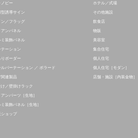
ャノピー
ホテル／式場
羽型誘導サイン
その他施設
イン／フラッグ
飲食店
イアンパネル
物販
ルミ装飾パネル
美容室
ーテーション
集合住宅
吊りボーダー
個人住宅
ールパーテーション ／ ボラード
個人住宅［モダン］
ア関連製品
店舗・施設［内装金物］
受け／壁掛けラック
イアンパーツ［生地］
ルミ装飾パネル［生地］
販ショップ