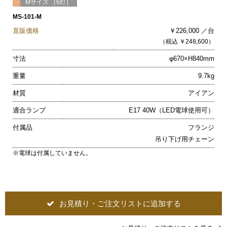
Mサイズ ［6灯］
MS-101-M
直販価格
￥226,000 ／台
（税込 ￥248,600）
寸法
φ670×H840mm
重量
9.7kg
材質
アイアン
適合ランプ
E17 40W（LED電球使用可）
付属品
フランジ
吊り下げ用チェーン
※電球は付属していません。
お見積り・ご注文リストに追加する