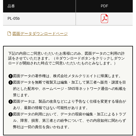
品番
PDF
PL-05b
図面データダウンロードページ
下記の内容にご同意いただいたお客様にのみ、図面データのご利用の許
諾をさせていただきます。（※ダウンロードボタンをクリックしダウン
ロードが開始された時点でご同意いただいたものとみなします。）
図面データの著作権は、株式会社メタルクリエイトに帰属します。
図面データを無断で複製又は編集・加工して第三者へ販売・譲渡を目
的とした配布や、ホームページ・SNS等ネットワーク通信への転載を
禁じます。
図面データは、製品の改良などにより予告なく仕様を変更する場合が
あり、最新の情報ではない可能性があります。
図面データの利用において、データの瑕疵や編集・加工によるトラブ
ル、障害、損害、第三者との紛争について、その内容如何に関わらず
弊社は一切の責任を負いかねます。