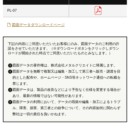
PL-07
図面データダウンロードページ
下記の内容にご同意いただいたお客様にのみ、図面データのご利用の許
諾をさせていただきます。（※ダウンロードボタンをクリックしダウン
ロードが開始された時点でご同意いただいたものとみなします。）
図面データの著作権は、株式会社メタルクリエイトに帰属します。
図面データを無断で複製又は編集・加工して第三者へ販売・譲渡を目
的とした配布や、ホームページ・SNS等ネットワーク通信への転載を
禁じます。
図面データは、製品の改良などにより予告なく仕様を変更する場合が
あり、最新の情報ではない可能性があります。
図面データの利用において、データの瑕疵や編集・加工によるトラブ
ル、障害、損害、第三者との紛争について、その内容如何に関わらず
弊社は一切の責任を負いかねます。