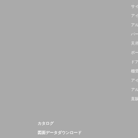
サ
ア
ア
パ
天
ポ
ド
棚
ア
ア
直
カタログ
図面データダウンロード