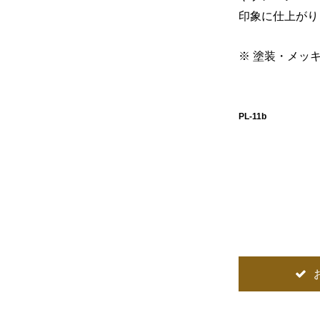
印象に仕上がり
※ 塗装・メッ
PL-11b