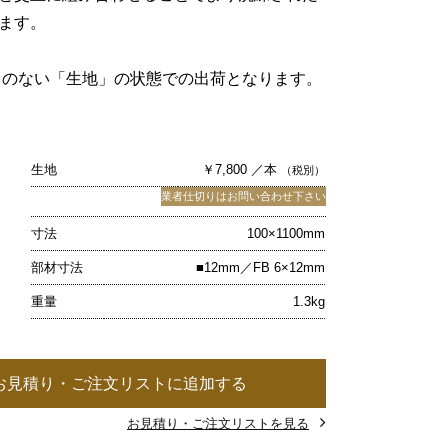
ます。
キのない「生地」の状態での出荷となります。
生地
￥7,800 ／本
（税別）
業者仕切りはお問い合わせ下さい
寸法
100×1100mm
部材寸法
■12mm／FB 6×12mm
重量
1.3kg
お見積り・ご注文リストに追加する
お見積り・ご注文リストを見る