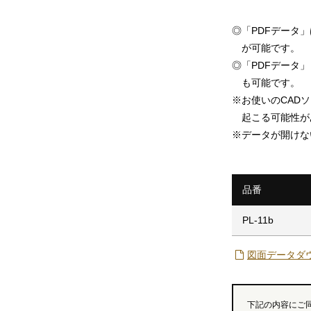
◎
「PDFデータ
が可能です。
◎
「PDFデータ」「
も可能です。
※
お使いのCAD
起こる可能性が
※
データが開けな
品番
PL-11b
図面データダ
下記の内容にご