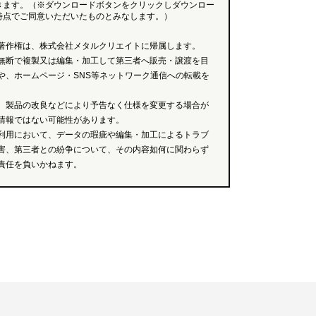
きます。（※ダウンロードボタンをクリックしダウンロー
時点でご同意いただいたものとみなします。）
著作権は、株式会社メタルクリエイトに帰属します。
無断で複製又は編集・加工して第三者へ販売・譲渡を目
や、ホームページ・SNS等ネットワーク通信への転載を
、製品の改良などにより予告なく仕様を変更する場合が
情報ではない可能性があります。
利用において、データの瑕疵や編集・加工によるトラブ
害、第三者との紛争について、その内容如何に関わらず
責任を負いかねます。