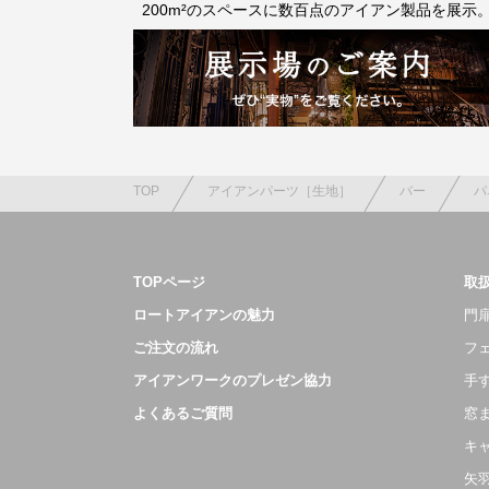
200m²のスペースに数百点のアイアン製品を展示
TOP
アイアンパーツ［生地］
バー
パ
TOPページ
取
ロートアイアンの魅力
門扉
ご注文の流れ
フ
アイアンワークのプレゼン協力
手
よくあるご質問
窓
キ
矢