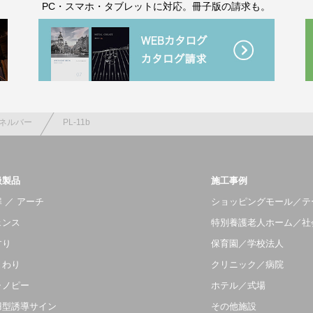
。
PC・スマホ・タブレットに対応。冊子版の請求も。
ネルバー
PL-11b
扱製品
施工事例
 ／ アーチ
ショッピングモール／テ
ェンス
特別養護老人ホーム／社
すり
保育園／学校法人
まわり
クリニック／病院
ャノピー
ホテル／式場
羽型誘導サイン
その他施設