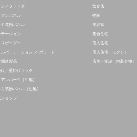
イン／フラッグ
飲食店
イアンパネル
物販
ルミ装飾パネル
美容室
ーテーション
集合住宅
吊りボーダー
個人住宅
ールパーテーション ／ ボラード
個人住宅［モダン］
ア関連製品
店舗・施設［内装金物］
受け／壁掛けラック
イアンパーツ［生地］
ルミ装飾パネル［生地］
販ショップ