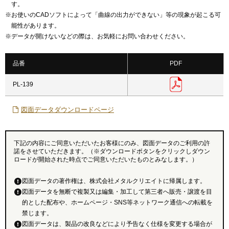
す。
※
お使いのCADソフトによって「曲線の出力ができない」等の現象が起こる可
能性があります。
※
データが開けないなどの際は、お気軽にお問い合わせください。
品番
PDF
PL-139
図面データダウンロードページ
下記の内容にご同意いただいたお客様にのみ、図面データのご利用の許
諾をさせていただきます。（※ダウンロードボタンをクリックしダウン
ロードが開始された時点でご同意いただいたものとみなします。）
図面データの著作権は、株式会社メタルクリエイトに帰属します。
図面データを無断で複製又は編集・加工して第三者へ販売・譲渡を目
的とした配布や、ホームページ・SNS等ネットワーク通信への転載を
禁じます。
図面データは、製品の改良などにより予告なく仕様を変更する場合が