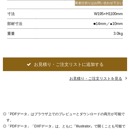
業者仕切りはお問い合わせ下さい
寸法
W195×H1100mm
部材寸法
■14mm／●10mm
重量
3.0kg
お見積り・ご注文リストに追加する
お見積り・ご注文リストを見る
◎
「PDFデータ」はブラウザ上でのプレビューとダウンロードの両方が可能で
す。
◎
「PDFデータ」「DXFデータ」は、ともに『Illustrator』で開くことも可能で