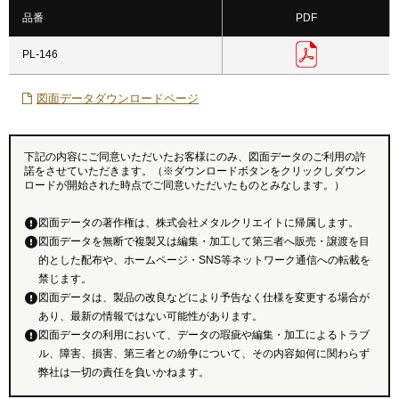
品番
PDF
PL-146
図面データダウンロードページ
下記の内容にご同意いただいたお客様にのみ、図面データのご利用の許
諾をさせていただきます。（※ダウンロードボタンをクリックしダウン
ロードが開始された時点でご同意いただいたものとみなします。）
図面データの著作権は、株式会社メタルクリエイトに帰属します。
図面データを無断で複製又は編集・加工して第三者へ販売・譲渡を目
的とした配布や、ホームページ・SNS等ネットワーク通信への転載を
禁じます。
図面データは、製品の改良などにより予告なく仕様を変更する場合が
あり、最新の情報ではない可能性があります。
図面データの利用において、データの瑕疵や編集・加工によるトラブ
ル、障害、損害、第三者との紛争について、その内容如何に関わらず
弊社は一切の責任を負いかねます。