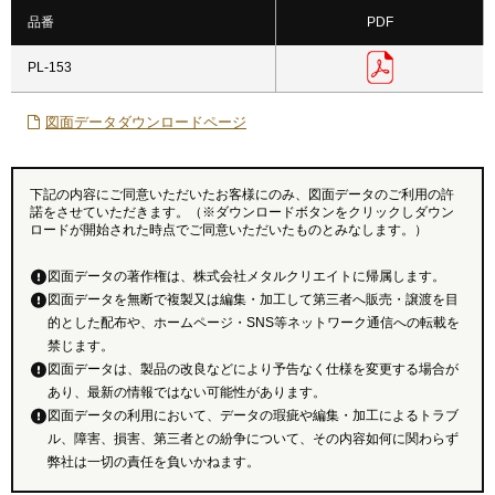
品番
PDF
PL-153
図面データダウンロードページ
下記の内容にご同意いただいたお客様にのみ、図面データのご利用の許
諾をさせていただきます。（※ダウンロードボタンをクリックしダウン
ロードが開始された時点でご同意いただいたものとみなします。）
図面データの著作権は、株式会社メタルクリエイトに帰属します。
図面データを無断で複製又は編集・加工して第三者へ販売・譲渡を目
的とした配布や、ホームページ・SNS等ネットワーク通信への転載を
禁じます。
図面データは、製品の改良などにより予告なく仕様を変更する場合が
あり、最新の情報ではない可能性があります。
図面データの利用において、データの瑕疵や編集・加工によるトラブ
ル、障害、損害、第三者との紛争について、その内容如何に関わらず
弊社は一切の責任を負いかねます。