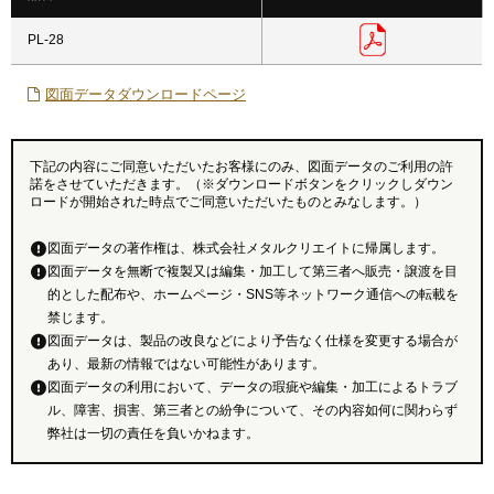
PL-28
図面データダウンロードページ
下記の内容にご同意いただいたお客様にのみ、図面データのご利用の許
諾をさせていただきます。（※ダウンロードボタンをクリックしダウン
ロードが開始された時点でご同意いただいたものとみなします。）
図面データの著作権は、株式会社メタルクリエイトに帰属します。
図面データを無断で複製又は編集・加工して第三者へ販売・譲渡を目
的とした配布や、ホームページ・SNS等ネットワーク通信への転載を
禁じます。
図面データは、製品の改良などにより予告なく仕様を変更する場合が
あり、最新の情報ではない可能性があります。
図面データの利用において、データの瑕疵や編集・加工によるトラブ
ル、障害、損害、第三者との紛争について、その内容如何に関わらず
弊社は一切の責任を負いかねます。