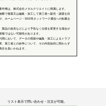
著作権は、株式会社メタルクリエイトに帰属します。
無断で複製又は編集・加工して第三者へ販売・譲渡を目
や、ホームページ・SNS等ネットワーク通信への転載を
、製品の改良などにより予告なく仕様を変更する場合が
情報ではない可能性があります。
利用において、データの瑕疵や編集・加工によるトラブ
害、第三者との紛争について、その内容如何に関わらず
責任を負いかねます。
リスト表示で問い合わせ・注文が可能。