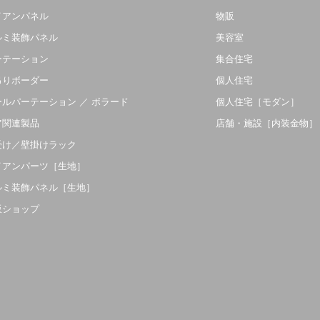
イアンパネル
物販
ルミ装飾パネル
美容室
ーテーション
集合住宅
吊りボーダー
個人住宅
ールパーテーション ／ ボラード
個人住宅［モダン］
ア関連製品
店舗・施設［内装金物］
受け／壁掛けラック
イアンパーツ［生地］
ルミ装飾パネル［生地］
販ショップ