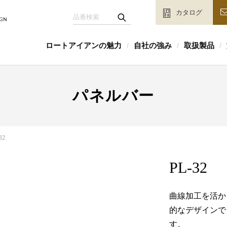
カタログ
ロートアイアンの魅力
自社の強み
取扱製品
/
/
/
パネルバー
32
PL-32
曲線加工を活か
的なデザインで
す。