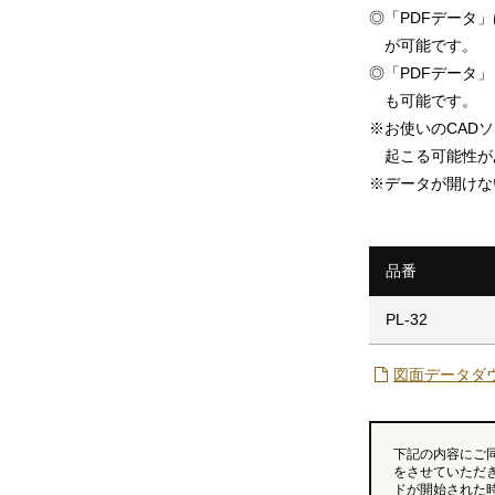
◎
「PDFデータ
が可能です。
◎
「PDFデータ」「
も可能です。
※
お使いのCAD
起こる可能性が
※
データが開けな
品番
PL-32
図面データダ
下記の内容にご
をさせていただ
ドが開始された