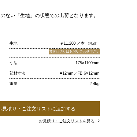
キのない「生地」の状態での出荷となります。
生地
￥11,200 ／本
（税別）
業者仕切りはお問い合わせ下さい
寸法
175×1100mm
部材寸法
■12mm／FB 6×12mm
重量
2.4kg
お見積り・ご注文リストに追加する
お見積り・ご注文リストを見る