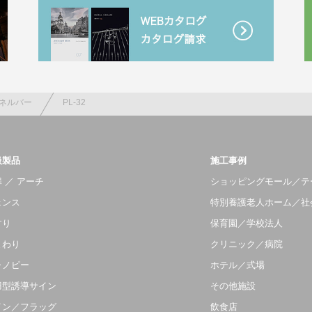
ネルバー
PL-32
扱製品
施工事例
 ／ アーチ
ショッピングモール／テ
ェンス
特別養護老人ホーム／社
すり
保育園／学校法人
まわり
クリニック／病院
ャノピー
ホテル／式場
羽型誘導サイン
その他施設
イン／フラッグ
飲食店