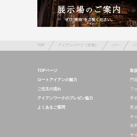
TOP
アイアンパーツ［生地］
バー
パ
TOPページ
取
ロートアイアンの魅力
門扉
ご注文の流れ
フ
アイアンワークのプレゼン協力
手
よくあるご質問
窓
キ
矢
サ