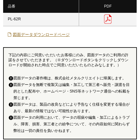
品番
PDF
PL-62R
図面データダウンロードページ
下記の内容にご同意いただいたお客様にのみ、図面データのご利用の許
諾をさせていただきます。（※ダウンロードボタンをクリックしダウン
ロードが開始された時点でご同意いただいたものとみなします。）
図面データの著作権は、株式会社メタルクリエイトに帰属します。
図面データを無断で複製又は編集・加工して第三者へ販売・譲渡を目
的とした配布や、ホームページ・SNS等ネットワーク通信への転載を
禁じます。
図面データは、製品の改良などにより予告なく仕様を変更する場合が
あり、最新の情報ではない可能性があります。
図面データの利用において、データの瑕疵や編集・加工によるトラブ
ル、障害、損害、第三者との紛争について、その内容如何に関わらず
弊社は一切の責任を負いかねます。