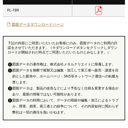
PL-78R
図面データダウンロードページ
下記の内容にご同意いただいたお客様にのみ、図面データのご利用の許
諾をさせていただきます。（※ダウンロードボタンをクリックしダウン
ロードが開始された時点でご同意いただいたものとみなします。）
図面データの著作権は、株式会社メタルクリエイトに帰属します。
図面データを無断で複製又は編集・加工して第三者へ販売・譲渡を目
的とした配布や、ホームページ・SNS等ネットワーク通信への転載を
禁じます。
図面データは、製品の改良などにより予告なく仕様を変更する場合が
あり、最新の情報ではない可能性があります。
図面データの利用において、データの瑕疵や編集・加工によるトラブ
ル、障害、損害、第三者との紛争について、その内容如何に関わらず
弊社は一切の責任を負いかねます。