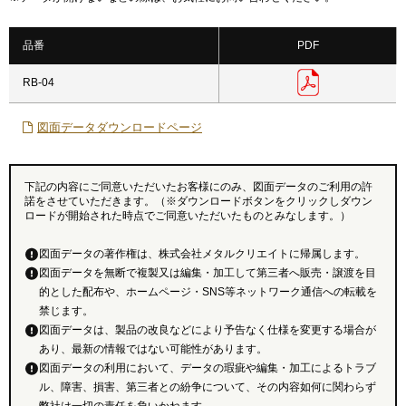
品番
PDF
RB-04
図面データダウンロードページ
下記の内容にご同意いただいたお客様にのみ、図面データのご利用の許
諾をさせていただきます。（※ダウンロードボタンをクリックしダウン
ロードが開始された時点でご同意いただいたものとみなします。）
図面データの著作権は、株式会社メタルクリエイトに帰属します。
図面データを無断で複製又は編集・加工して第三者へ販売・譲渡を目
的とした配布や、ホームページ・SNS等ネットワーク通信への転載を
禁じます。
図面データは、製品の改良などにより予告なく仕様を変更する場合が
あり、最新の情報ではない可能性があります。
図面データの利用において、データの瑕疵や編集・加工によるトラブ
ル、障害、損害、第三者との紛争について、その内容如何に関わらず