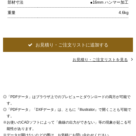
部材寸法
●16mm ハンマー加工
重量
4.6kg
お見積り・ご注文リストに追加する
お見積り・ご注文リストを見る
◎
「PDFデータ」はブラウザ上でのプレビューとダウンロードの両方が可能で
す。
◎
「PDFデータ」「DXFデータ」は、ともに『Illustrator』で開くことも可能で
す。
※
お使いのCADソフトによって「曲線の出力ができない」等の現象が起こる可
能性があります。
※
データが開けないなどの際は、お気軽にお問い合わせください。