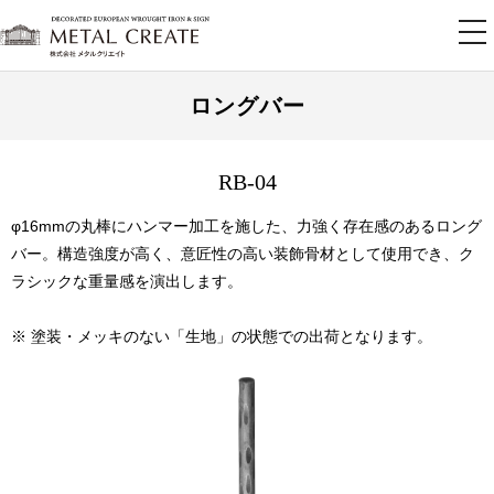
tog
nav
ロングバー
RB-04
φ16mmの丸棒にハンマー加工を施した、力強く存在感のあるロング
バー。構造強度が高く、意匠性の高い装飾骨材として使用でき、ク
ラシックな重量感を演出します。
※ 塗装・メッキのない「生地」の状態での出荷となります。