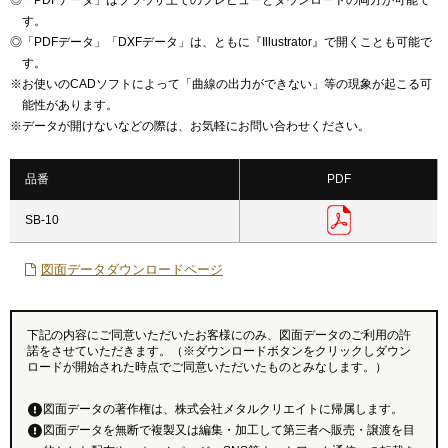
◎
「PDFデータ」はブラウザ上でのプレビューとダウンロードの両方が可能で
す。
◎
「PDFデータ」「DXFデータ」は、ともに『Illustrator』で開くことも可能で
す。
※
お使いのCADソフトによって「曲線の出力ができない」等の現象が起こる可
能性があります。
※
データが開けないなどの際は、お気軽にお問い合わせください。
品番
PDF
SB-10
図面データダウンロードページ
下記の内容にご同意いただいたお客様にのみ、図面データのご利用の許
諾をさせていただきます。（※ダウンロードボタンをクリックしダウン
ロードが開始された時点でご同意いただいたものとみなします。）
図面データの著作権は、株式会社メタルクリエイトに帰属します。
図面データを無断で複製又は編集・加工して第三者へ販売・譲渡を目