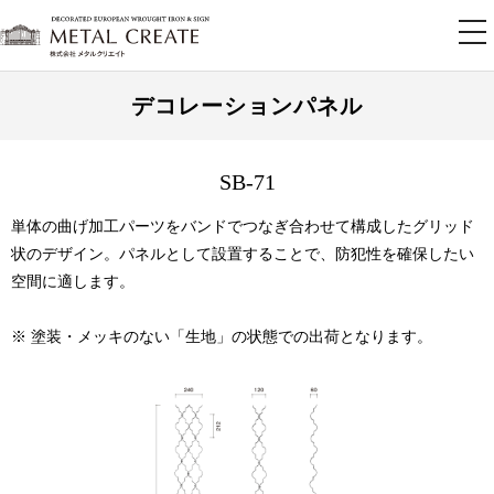
tog
nav
デコレーションパネル
SB-71
単体の曲げ加工パーツをバンドでつなぎ合わせて構成したグリッド
状のデザイン。パネルとして設置することで、防犯性を確保したい
空間に適します。
※ 塗装・メッキのない「生地」の状態での出荷となります。