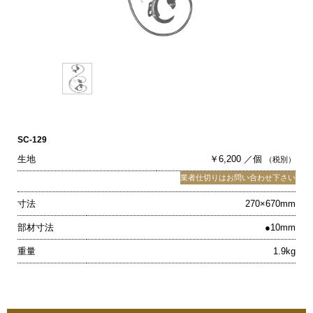
SC-129
生地
￥6,200 ／個
（税別）
業者仕切りはお問い合わせ下さい
寸法
270×670mm
部材寸法
●10mm
重量
1.9kg