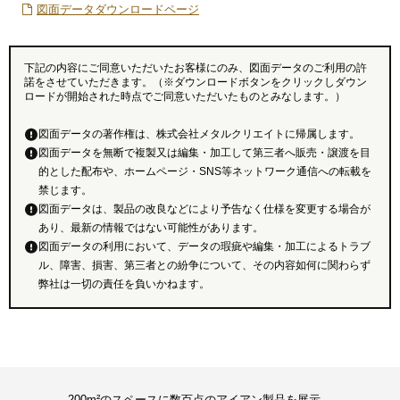
図面データダウンロードページ
下記の内容にご同意いただいたお客様にのみ、図面データのご利用の許
諾をさせていただきます。（※ダウンロードボタンをクリックしダウン
ロードが開始された時点でご同意いただいたものとみなします。）
図面データの著作権は、株式会社メタルクリエイトに帰属します。
図面データを無断で複製又は編集・加工して第三者へ販売・譲渡を目
的とした配布や、ホームページ・SNS等ネットワーク通信への転載を
禁じます。
図面データは、製品の改良などにより予告なく仕様を変更する場合が
あり、最新の情報ではない可能性があります。
図面データの利用において、データの瑕疵や編集・加工によるトラブ
ル、障害、損害、第三者との紛争について、その内容如何に関わらず
弊社は一切の責任を負いかねます。
200m²のスペースに数百点のアイアン製品を展示。