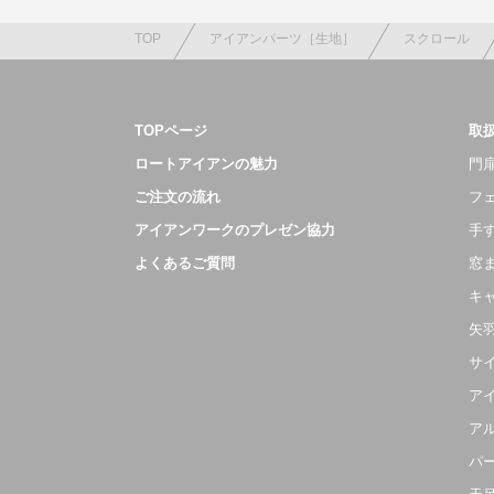
TOP
アイアンパーツ［生地］
スクロール
TOPページ
取
ロートアイアンの魅力
門扉
ご注文の流れ
フ
アイアンワークのプレゼン協力
手
よくあるご質問
窓
キ
矢
サ
ア
ア
パ