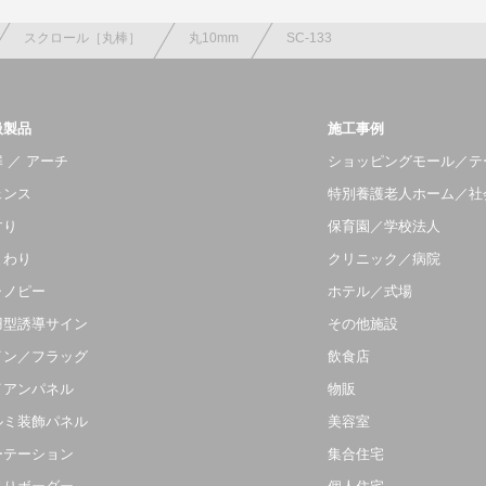
スクロール［丸棒］
丸10mm
SC-133
扱製品
施工事例
 ／ アーチ
ショッピングモール／テ
ェンス
特別養護老人ホーム／社
すり
保育園／学校法人
まわり
クリニック／病院
ャノピー
ホテル／式場
羽型誘導サイン
その他施設
イン／フラッグ
飲食店
イアンパネル
物販
ルミ装飾パネル
美容室
ーテーション
集合住宅