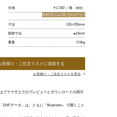
生地
￥2,160 ／個
（税別）
業者仕切りはお問い合わせ下さい
寸法
135×335mm
部材寸法
●10mm
重量
0.6kg
お見積り・ご注文リストに追加する
お見積り・ご注文リストを見る
」はブラウザ上でのプレビューとダウンロードの両方
DXFデータ」は、ともに『Illustrator』で開くこと