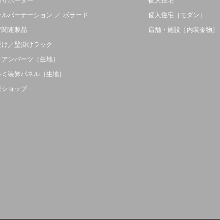
吊りボーダー
個人住宅
ールパーテーション ／ ボラード
個人住宅［モダン］
ア関連製品
店舗・施設［内装金物］
受け／壁掛けラック
イアンパーツ［生地］
ルミ装飾パネル［生地］
販ショップ