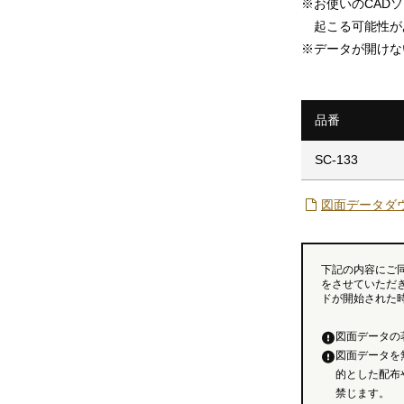
※
お使いのCAD
起こる可能性が
※
データが開けな
品番
SC-133
図面データダ
下記の内容にご
をさせていただ
ドが開始された
図面データの
図面データを
的とした配布
禁じます。