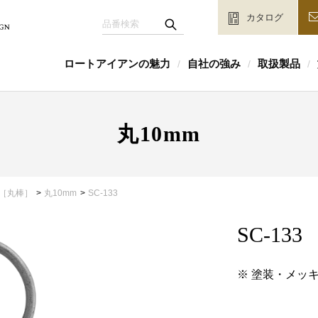
カタログ
ロートアイアンの魅力
自社の強み
取扱製品
/
/
/
丸10mm
［丸棒］
丸10mm
SC-133
SC-133
※ 塗装・メッ