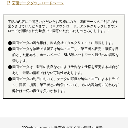
図面データダウンロードページ
下記の内容にご同意いただいたお客様にのみ、図面データのご利用の許
諾をさせていただきます。（※ダウンロードボタンをクリックしダウン
ロードが開始された時点でご同意いただいたものとみなします。）
図面データの著作権は、株式会社メタルクリエイトに帰属します。
図面データを無断で複製又は編集・加工して第三者へ販売・譲渡を目
的とした配布や、ホームページ・SNS等ネットワーク通信への転載を
禁じます。
図面データは、製品の改良などにより予告なく仕様を変更する場合が
あり、最新の情報ではない可能性があります。
図面データの利用において、データの瑕疵や編集・加工によるトラブ
ル、障害、損害、第三者との紛争について、その内容如何に関わらず
弊社は一切の責任を負いかねます。
200m²のスペースに数百点のアイアン製品を展示。