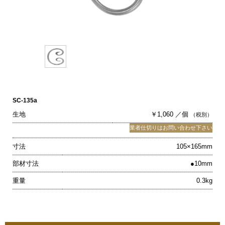
SC-135a
生地
￥1,060 ／個
（税別）
業者仕切りはお問い合わせ下さい
寸法
105×165mm
部材寸法
●10mm
重量
0.3kg