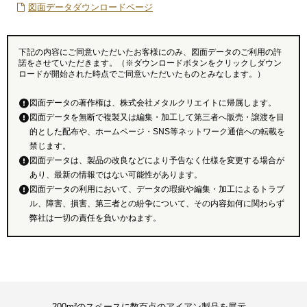
図面データダウンロードページ
下記の内容にご同意いただいたお客様にのみ、図面データのご利用の許
諾をさせていただきます。（※ダウンロードボタンをクリックしダウン
ロードが開始された時点でご同意いただいたものとみなします。）
図面データの著作権は、株式会社メタルクリエイトに帰属します。
図面データを無断で複製又は編集・加工して第三者へ販売・譲渡を目
的とした配布や、ホームページ・SNS等ネットワーク通信への転載を
禁じます。
図面データは、製品の改良などにより予告なく仕様を変更する場合が
あり、最新の情報ではない可能性があります。
図面データの利用において、データの瑕疵や編集・加工によるトラブ
ル、障害、損害、第三者との紛争について、その内容如何に関わらず
弊社は一切の責任を負いかねます。
200m²のスペースに数百点のアイアン製品を展示。