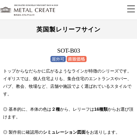
tog
nav
英国製レリーフサイン
SOT-B03
トップからなだらかに広がるようなラインが特徴のシリーズです。
イギリスでは、個人住宅よりも、集合住宅のエントランスやバー、
パブ、教会、牧場など、店舗や施設でよく選ばれているスタイルで
す。
◎ 基本的に、本体の色は
２種
から、レリーフは
16種類
からお選び頂
けます。
◎ 製作前に確認用の
シミュレーション図面
をお送りします。