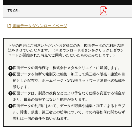
TS-05b
図面データダウンロードページ
下記の内容にご同意いただいたお客様にのみ、図面データのご利用の許
諾をさせていただきます。（※ダウンロードボタンをクリックしダウン
ロードが開始された時点でご同意いただいたものとみなします。）
図面データの著作権は、株式会社メタルクリエイトに帰属します。
図面データを無断で複製又は編集・加工して第三者へ販売・譲渡を目
的とした配布や、ホームページ・SNS等ネットワーク通信への転載を
禁じます。
図面データは、製品の改良などにより予告なく仕様を変更する場合が
あり、最新の情報ではない可能性があります。
図面データの利用において、データの瑕疵や編集・加工によるトラブ
ル、障害、損害、第三者との紛争について、その内容如何に関わらず
弊社は一切の責任を負いかねます。