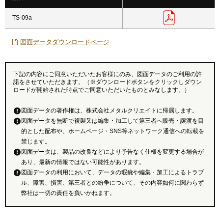
TS-09a
図面データダウンロードページ
下記の内容にご同意いただいたお客様にのみ、図面データのご利用の許
諾をさせていただきます。（※ダウンロードボタンをクリックしダウン
ロードが開始された時点でご同意いただいたものとみなします。）
図面データの著作権は、株式会社メタルクリエイトに帰属します。
図面データを無断で複製又は編集・加工して第三者へ販売・譲渡を目
的とした配布や、ホームページ・SNS等ネットワーク通信への転載を
禁じます。
図面データは、製品の改良などにより予告なく仕様を変更する場合が
あり、最新の情報ではない可能性があります。
図面データの利用において、データの瑕疵や編集・加工によるトラブ
ル、障害、損害、第三者との紛争について、その内容如何に関わらず
弊社は一切の責任を負いかねます。