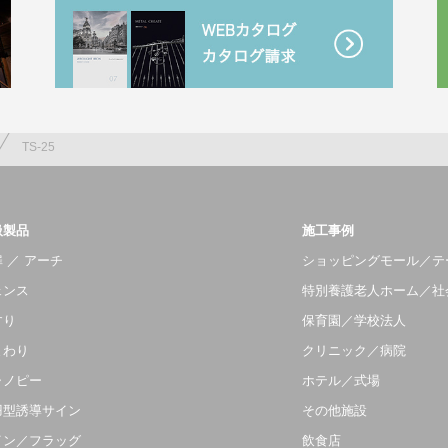
TS-25
扱製品
施工事例
 ／ アーチ
ショッピングモール／テ
ェンス
特別養護老人ホーム／社
すり
保育園／学校法人
まわり
クリニック／病院
ャノピー
ホテル／式場
羽型誘導サイン
その他施設
イン／フラッグ
飲食店