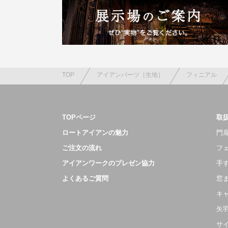
TOP
アイアンパーツ［生地］
フィニアル
TOPページ
取
ロートアイアンの魅力
門扉
ご注文の流れ
フ
アイアンワークのプレゼン協力
手
よくあるご質問
窓
キ
矢
サ