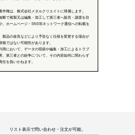
著作権は、株式会社メタルクリエイトに帰属します。
無断で複製又は編集・加工して第三者へ販売・譲渡を目
や、ホームページ・SNS等ネットワーク通信への転載を
、製品の改良などにより予告なく仕様を変更する場合が
情報ではない可能性があります。
利用において、データの瑕疵や編集・加工によるトラブ
害、第三者との紛争について、その内容如何に関わらず
責任を負いかねます。
リスト表示で問い合わせ・注文が可能。