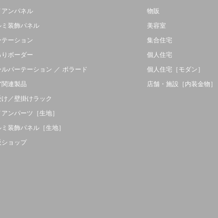
イアンパネル
物販
ルミ装飾パネル
美容室
ーテーション
集合住宅
吊りボーダー
個人住宅
ールパーテーション ／ ボラード
個人住宅［モダン］
ア関連製品
店舗・施設［内装金物］
受け／壁掛けラック
イアンパーツ［生地］
ルミ装飾パネル［生地］
販ショップ