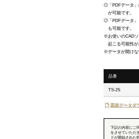
◎
「PDFデータ
が可能です。
◎
「PDFデータ」「
も可能です。
※
お使いのCAD
起こる可能性が
※
データが開けな
品番
TS-25
図面データダ
下記の内容にご
をさせていただ
ドが開始された