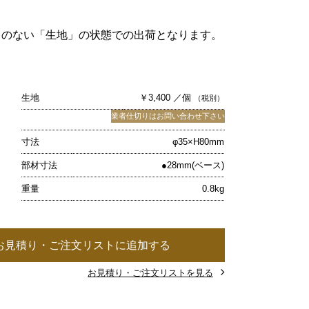
キのない「生地」の状態での出荷となります。
生地
￥3,400 ／個
（税別）
業者仕切りはお問い合わせ下さい
寸法
φ35×H80mm
部材寸法
●28mm(ベース)
重量
0.8kg
お見積り・ご注文リストに追加する
お見積り・ご注文リストを見る