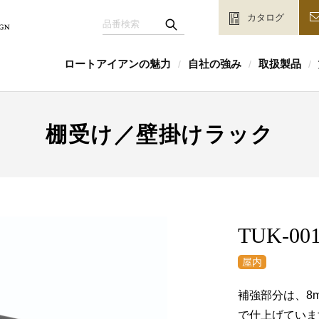
カタログ
ロートアイアンの魅力
自社の強み
取扱製品
/
/
/
棚受け／壁掛けラック
TUK-00
補強部分は、8
で仕上げていま