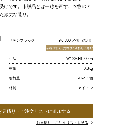
受けです。市販品とは一線を画す、本物のア
た頑丈な造り。
サテンブラック
￥6,800 ／個
（税別）
業者仕切りはお問い合わせ下さい
寸法
W190×H190mm
重量
0.3kg
耐荷重
20kg／個
材質
アイアン
お見積り・ご注文リストに追加する
お見積り・ご注文リストを見る