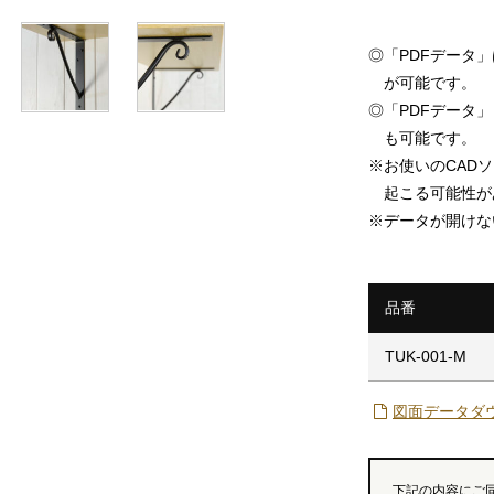
◎
「PDFデータ
が可能です。
◎
「PDFデータ」「
も可能です。
※
お使いのCAD
起こる可能性が
※
データが開けな
品番
TUK-001-M
図面データダ
下記の内容にご