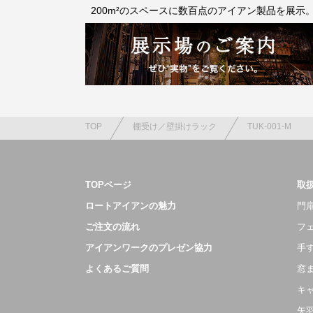
200m²のスペースに数百点のアイアン製品を展示
TOP
棚受け／壁掛けラック
TUK-001-M
TOPページ
取
ロートアイアンの魅力
門扉
ご注文の流れ
フ
アイアンワークのプレゼン協力
手
よくあるご質問
窓
キ
矢