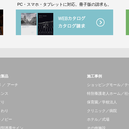
。
PC・スマホ・タブレットに対応。冊子版の請求も。
扱製品
施工事例
 ／ アーチ
ショッピングモール／テ
ェンス
特別養護老人ホーム／社
すり
保育園／学校法人
まわり
クリニック／病院
ャノピー
ホテル／式場
羽型誘導サイン
その他施設