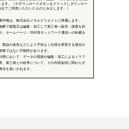
きます。（※ダウンロードボタンをクリックしダウンロー
時点でご同意いただいたものとみなします。）
著作権は、株式会社メタルクリエイトに帰属します。
無断で複製又は編集・加工して第三者へ販売・譲渡を目
や、ホームページ・SNS等ネットワーク通信への転載を
、製品の改良などにより予告なく仕様を変更する場合が
情報ではない可能性があります。
利用において、データの瑕疵や編集・加工によるトラブ
害、第三者との紛争について、その内容如何に関わらず
責任を負いかねます。