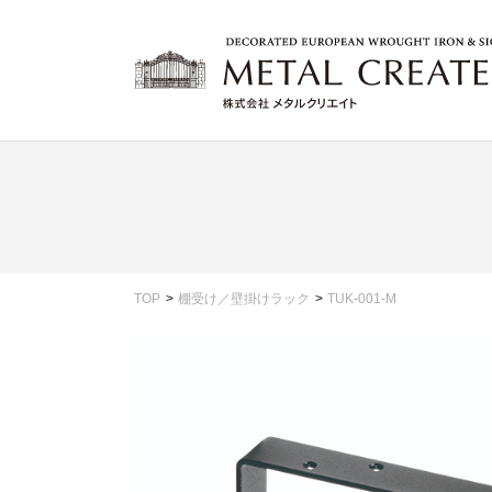
TOP
棚受け／壁掛けラック
TUK-001-M