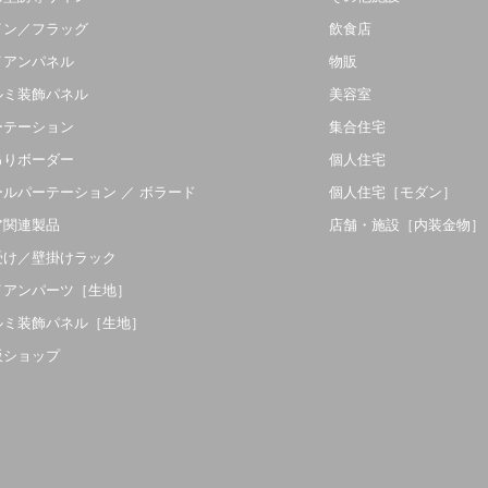
イン／フラッグ
飲食店
イアンパネル
物販
ルミ装飾パネル
美容室
ーテーション
集合住宅
吊りボーダー
個人住宅
ールパーテーション ／ ボラード
個人住宅［モダン］
ア関連製品
店舗・施設［内装金物］
受け／壁掛けラック
イアンパーツ［生地］
ルミ装飾パネル［生地］
販ショップ