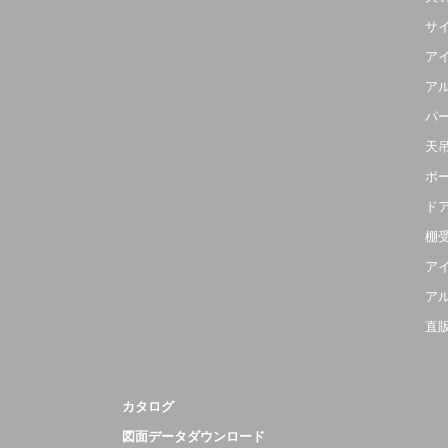
サ
ア
ア
パ
天
ポ
ド
棚
ア
ア
直
カタログ
図面データダウンロード