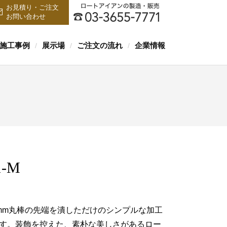
お見積り・ご注文
お問い合わせ
施工事例
展示場
ご注文の流れ
企業情報
/
/
/
1-M
mm丸棒の先端を潰しただけのシンプルな加工
す。装飾を控えた、素朴な美しさがあるロー