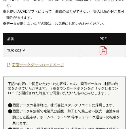
す。
※
お使いのCADソフトによって「曲線の出力ができない」等の現象が起こる可
能性があります。
※
データが開けないなどの際は、お気軽にお問い合わせください。
品番
PDF
TUK-002-M
図面データダウンロードページ
下記の内容にご同意いただいたお客様にのみ、図面データのご利用の許
諾をさせていただきます。（※ダウンロードボタンをクリックしダウン
ロードが開始された時点でご同意いただいたものとみなします。）
図面データの著作権は、株式会社メタルクリエイトに帰属します。
図面データを無断で複製又は編集・加工して第三者へ販売・譲渡を目
的とした配布や、ホームページ・SNS等ネットワーク通信への転載を
禁じます。