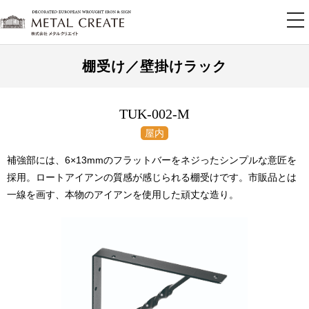
tog
nav
棚受け／壁掛けラック
TUK-002-M
補強部には、6×13mmのフラットバーをネジったシンプルな意匠を
採用。ロートアイアンの質感が感じられる棚受けです。市販品とは
一線を画す、本物のアイアンを使用した頑丈な造り。