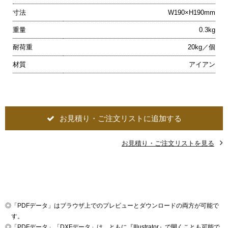
寸法
W190×H190mm
重量
0.3kg
耐荷重
20kg／個
材質
アイアン
お見積り・ご注文リストに追加する
お見積り・ご注文リストを見る
◎
「PDFデータ」はブラウザ上でのプレビューとダウンロードの両方が可能で
す。
◎
「PDFデータ」「DXFデータ」は、ともに『Illustrator』で開くことも可能で