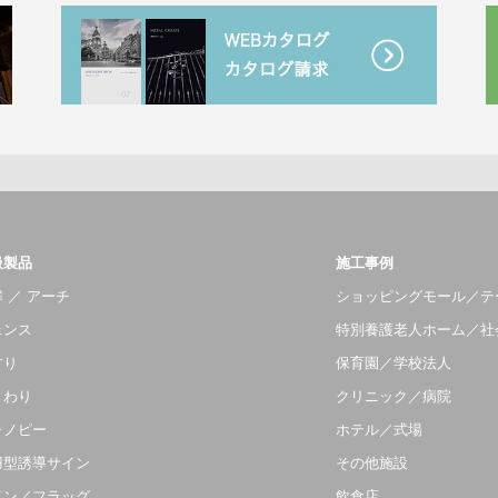
扱製品
施工事例
 ／ アーチ
ショッピングモール／テ
ェンス
特別養護老人ホーム／社
すり
保育園／学校法人
まわり
クリニック／病院
ャノピー
ホテル／式場
羽型誘導サイン
その他施設
イン／フラッグ
飲食店