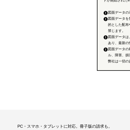
ドが開始された
図面データの
図面データを
的とした配布
禁じます。
図面データは
あり、最新の
図面データの
ル、障害、損
弊社は一切の
。
PC・スマホ・タブレットに対応。冊子版の請求も。