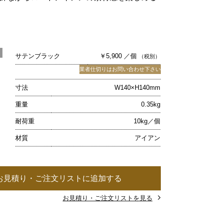
サテンブラック
￥5,900 ／個
（税別）
業者仕切りはお問い合わせ下さい
寸法
W140×H140mm
重量
0.35kg
耐荷重
10kg／個
材質
アイアン
お見積り・ご注文リストに追加する
お見積り・ご注文リストを見る