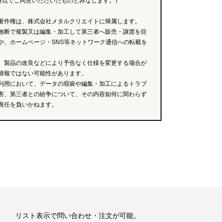
時点でご同意いただいたものとみなします。）
著作権は、株式会社メタルクリエイトに帰属します。
無断で複製又は編集・加工して第三者へ販売・譲渡を目
や、ホームページ・SNS等ネットワーク通信への転載を
、製品の改良などにより予告なく仕様を変更する場合が
情報ではない可能性があります。
利用において、データの瑕疵や編集・加工によるトラブ
害、第三者との紛争について、その内容如何に関わらず
責任を負いかねます。
リスト表示で問い合わせ・注文が可能。