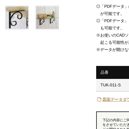
◎
「PDFデータ
が可能です。
◎
「PDFデータ」「
も可能です。
※
お使いのCAD
起こる可能性が
※
データが開けな
品番
TUK-011-S
図面データダ
下記の内容にご
をさせていただ