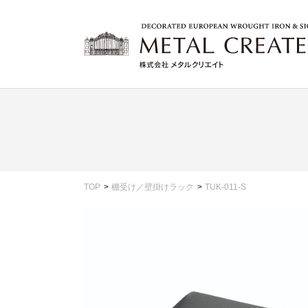
TOP
棚受け／壁掛けラック
TUK-011-S