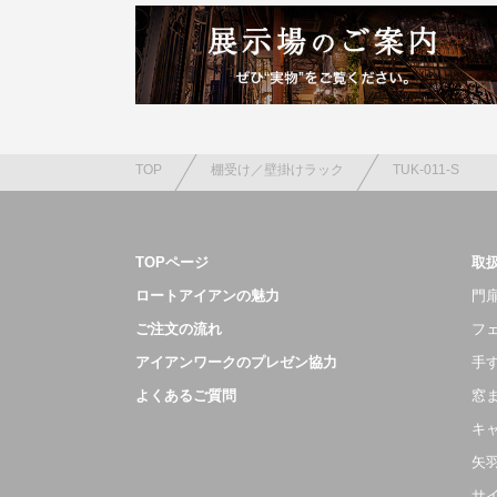
TOP
棚受け／壁掛けラック
TUK-011-S
TOPページ
取
ロートアイアンの魅力
門扉
ご注文の流れ
フ
アイアンワークのプレゼン協力
手
よくあるご質問
窓
キ
矢
サ