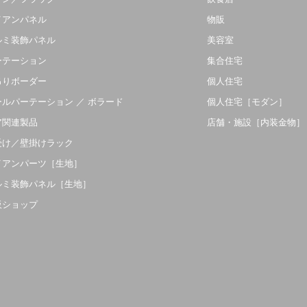
イアンパネル
物販
ルミ装飾パネル
美容室
ーテーション
集合住宅
吊りボーダー
個人住宅
ールパーテーション ／ ボラード
個人住宅［モダン］
ア関連製品
店舗・施設［内装金物］
受け／壁掛けラック
イアンパーツ［生地］
ルミ装飾パネル［生地］
販ショップ