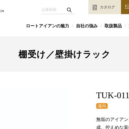
カタログ
ロートアイアンの魅力
自社の強み
取扱製品
/
/
/
棚受け／壁掛けラック
TUK-011
無垢のアイアン
成。控えめな装