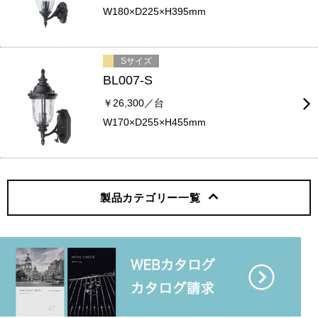
W180×D225×H395mm
Sサイズ
BL007-S
￥26,300／台
W170×D255×H455mm
製品カテゴリー
一覧