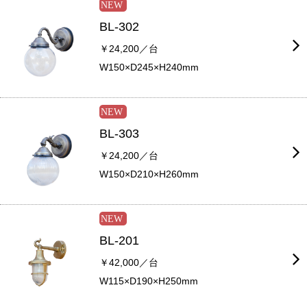
BL-302
￥24,200／台
W150×D245×H240mm
BL-303
￥24,200／台
W150×D210×H260mm
BL-201
￥42,000／台
W115×D190×H250mm