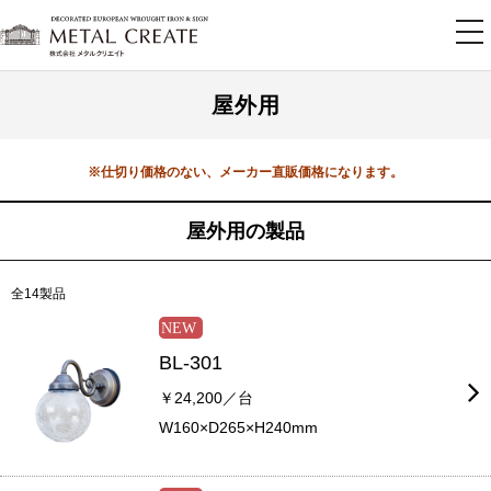
tog
nav
屋外用
※仕切り価格のない、メーカー直販価格になります。
屋外用の製品
全14製品
BL-301
￥24,200／台
W160×D265×H240mm