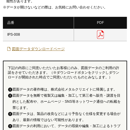
能性があります。
※
データが開けないなどの際は、お気軽にお問い合わせください。
品番
PDF
IPS-008
図面データダウンロードページ
下記の内容にご同意いただいたお客様にのみ、図面データのご利用の許
諾をさせていただきます。（※ダウンロードボタンをクリックしダウン
ロードが開始された時点でご同意いただいたものとみなします。）
図面データの著作権は、株式会社メタルクリエイトに帰属します。
図面データを無断で複製又は編集・加工して第三者へ販売・譲渡を目
的とした配布や、ホームページ・SNS等ネットワーク通信への転載を
禁じます。
図面データは、製品の改良などにより予告なく仕様を変更する場合が
あり、最新の情報ではない可能性があります。
図面データの利用において、データの瑕疵や編集・加工によるトラブ