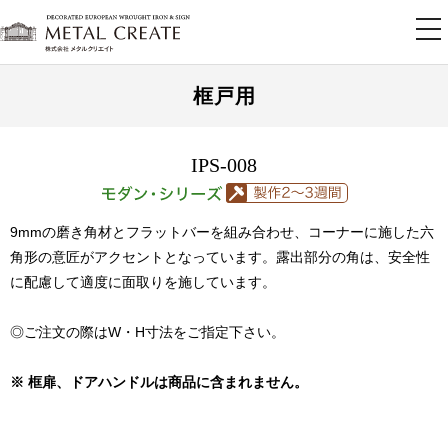
tog
nav
框戸用
IPS-008
9mmの磨き角材とフラットバーを組み合わせ、コーナーに施した六
角形の意匠がアクセントとなっています。露出部分の角は、安全性
に配慮して適度に面取りを施しています。
◎ご注文の際はW・H寸法をご指定下さい。
※ 框扉、ドアハンドルは商品に含まれません。