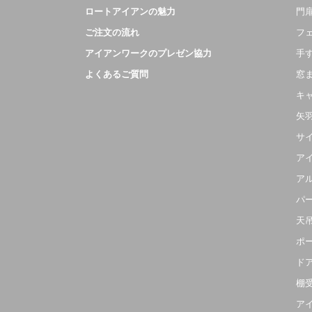
ロートアイアンの魅力
門扉
ご注文の流れ
フ
アイアンワークのプレゼン協力
手
よくあるご質問
窓
キ
矢
サ
ア
ア
パ
天
ポ
ド
棚
ア