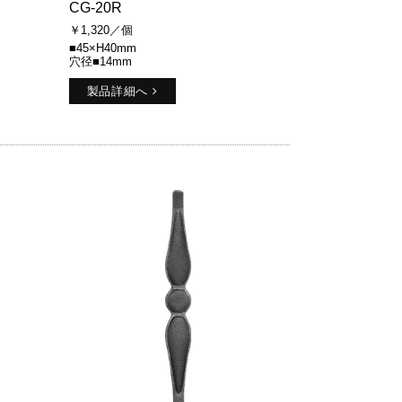
CG-20R
￥1,320／個
■45×H40mm
穴径■14mm
製品詳細へ