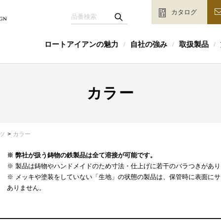
カタログ
ロートアイアンの魅力
自社の強み
取扱製品
/
/
/
カラー
ツ
カラー
※ 弊社が扱う鋳物の鉄製品は全て溶接が可能です。
※ 製品は鋳物やハンドメイドのため寸法・仕上げに若干のバラつきがあり
※ メッキや塗装をしていない「生地」の状態の製品は、保管時に表面に
ありません。