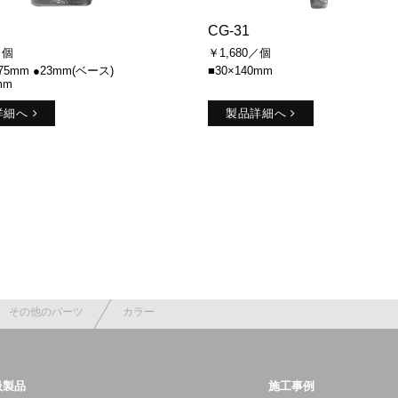
CG-31
／個
￥1,680／個
H75mm ●23mm(ベース)
■30×140mm
mm
詳細へ
製品詳細へ
その他のパーツ
カラー
扱製品
施工事例