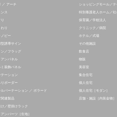
 ／ アーチ
ショッピングモール／テ
ェンス
特別養護老人ホーム／社
すり
保育園／学校法人
まわり
クリニック／病院
ャノピー
ホテル／式場
羽型誘導サイン
その他施設
イン／フラッグ
飲食店
イアンパネル
物販
ルミ装飾パネル
美容室
ーテーション
集合住宅
吊りボーダー
個人住宅
ールパーテーション ／ ボラード
個人住宅［モダン］
ア関連製品
店舗・施設［内装金物］
受け／壁掛けラック
イアンパーツ［生地］