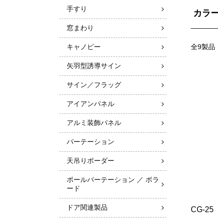
手すり
カラ
窓まわり
キャノピー
全9製品
矢羽型誘導サイン
サイン／フラッグ
アイアンパネル
アルミ装飾パネル
パーテーション
天吊りボーダー
ポールパーテーション ／ ボラ
ード
ドア関連製品
CG-25