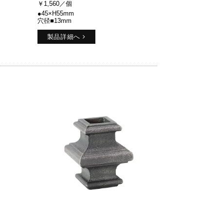
￥1,560／個
●45×H55mm
穴径■13mm
製品詳細へ