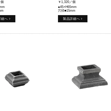
／個
￥1,320／個
0mm
●45×H65mm
mm
穴径■15mm
詳細へ
製品詳細へ