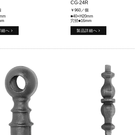
CG-24R
個
￥960／個
0mm
■40×H20mm
mm
穴径■16mm
詳細へ
製品詳細へ