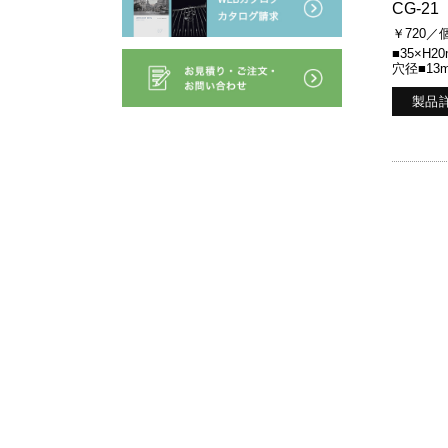
CG-21
￥720／
■35×H2
穴径■13
製品