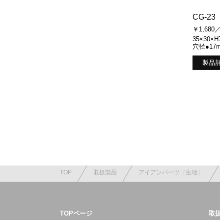
CG-23
￥1,680
35×30×
穴径●17
製品
TOP
取扱製品
アイアンパーツ［生地］
TOPページ
取