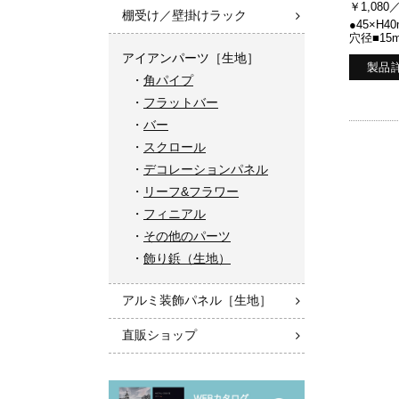
￥1,080
棚受け／壁掛けラック
●45×H4
穴径■15
アイアンパーツ［生地］
製品
角パイプ
フラットバー
バー
スクロール
デコレーションパネル
リーフ&フラワー
フィニアル
その他のパーツ
飾り鋲（生地）
アルミ装飾パネル［生地］
直販ショップ