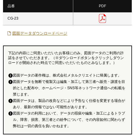
品番
PDF
CG-23
図面データダウンロードページ
下記の内容にご同意いただいたお客様にのみ、図面データのご利用の許
諾をさせていただきます。（※ダウンロードボタンをクリックしダウン
ロードが開始された時点でご同意いただいたものとみなします。）
図面データの著作権は、株式会社メタルクリエイトに帰属します。
図面データを無断で複製又は編集・加工して第三者へ販売・譲渡を目
的とした配布や、ホームページ・SNS等ネットワーク通信への転載を
禁じます。
図面データは、製品の改良などにより予告なく仕様を変更する場合が
あり、最新の情報ではない可能性があります。
図面データの利用において、データの瑕疵や編集・加工によるトラブ
ル、障害、損害、第三者との紛争について、その内容如何に関わらず
弊社は一切の責任を負いかねます。