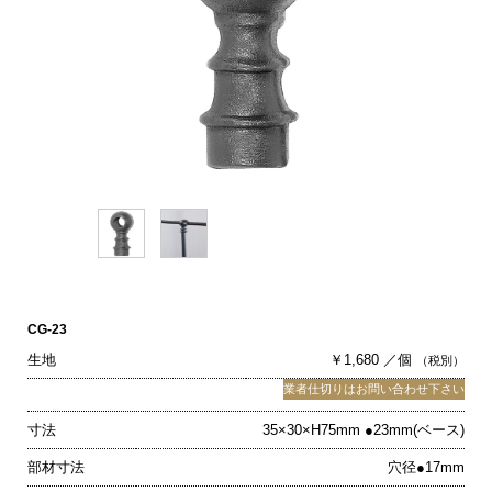
CG-23
生地
￥1,680 ／個
（税別）
業者仕切りはお問い合わせ下さい
寸法
35×30×H75mm ●23mm(ベース)
部材寸法
穴径●17mm