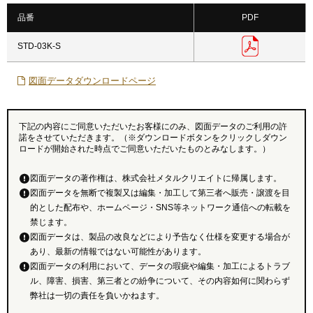
品番
PDF
STD-03K-S
図面データダウンロードページ
下記の内容にご同意いただいたお客様にのみ、図面データのご利用の許
諾をさせていただきます。（※ダウンロードボタンをクリックしダウン
ロードが開始された時点でご同意いただいたものとみなします。）
図面データの著作権は、株式会社メタルクリエイトに帰属します。
図面データを無断で複製又は編集・加工して第三者へ販売・譲渡を目
的とした配布や、ホームページ・SNS等ネットワーク通信への転載を
禁じます。
図面データは、製品の改良などにより予告なく仕様を変更する場合が
あり、最新の情報ではない可能性があります。
図面データの利用において、データの瑕疵や編集・加工によるトラブ
ル、障害、損害、第三者との紛争について、その内容如何に関わらず
弊社は一切の責任を負いかねます。