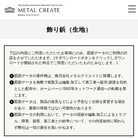
tog
nav
飾り鋲（生地）
下記の内容にご同意いただいたお客様にのみ、図面データのご利用の許
諾をさせていただきます。(※ダウンロードボタンをクリックしダウン
ロードが開始された時点でご同意いただいたものとみなします。)
図面データの著作権は、株式会社メタルクリエイトに帰属します。
図面データを無断で複製又は編集‧加工して第三者へ販売‧譲渡を目的
とした配布や、ホームページ‧SNS等ネットワーク通信への転載を禁
じます。
図面データは、製品の改良などにより予告なく仕様を変更する場合
があり、最新の情報ではない可能性があります。
図面データの利用において、データの瑕疵や編集‧加工によるトラブ
ル、障害、損害、第三者との紛争について、その内容如何に関わら
ず弊社は一切の責任を負いかねます。