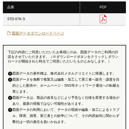
品番
PDF
STD-07K-S
図面データダウンロードページ
下記の内容にご同意いただいたお客様にのみ、図面データのご利用の許
諾をさせていただきます。（※ダウンロードボタンをクリックしダウン
ロードが開始された時点でご同意いただいたものとみなします。）
図面データの著作権は、株式会社メタルクリエイトに帰属します。
図面データを無断で複製又は編集・加工して第三者へ販売・譲渡を目
的とした配布や、ホームページ・SNS等ネットワーク通信への転載を
禁じます。
図面データは、製品の改良などにより予告なく仕様を変更する場合が
あり、最新の情報ではない可能性があります。
図面データの利用において、データの瑕疵や編集・加工によるトラブ
ル、障害、損害、第三者との紛争について、その内容如何に関わらず
弊社は一切の責任を負いかねます。