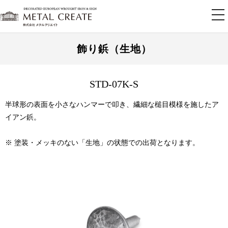
tog
nav
飾り鋲（生地）
STD-07K-S
半球形の表面を小さなハンマーで叩き、繊細な槌目模様を施したア
イアン鋲。
※ 塗装・メッキのない「生地」の状態での出荷となります。