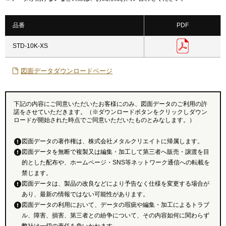
品番
PDF
STD-10K-XS
図面データダウンロードページ
下記の内容にご同意いただいたお客様にのみ、図面データのご利用の許
諾をさせていただきます。（※ダウンロードボタンをクリックしダウン
ロードが開始された時点でご同意いただいたものとみなします。）
図面データの著作権は、株式会社メタルクリエイトに帰属します。
図面データを無断で複製又は編集・加工して第三者へ販売・譲渡を目
的とした配布や、ホームページ・SNS等ネットワーク通信への転載を
禁じます。
図面データは、製品の改良などにより予告なく仕様を変更する場合が
あり、最新の情報ではない可能性があります。
図面データの利用において、データの瑕疵や編集・加工によるトラブ
ル、障害、損害、第三者との紛争について、その内容如何に関わらず