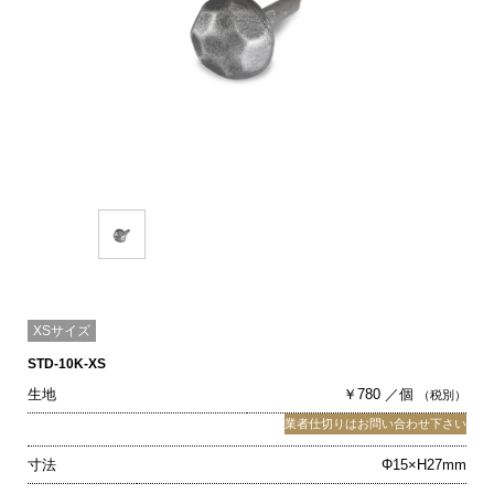
XSサイズ
STD-10K-XS
生地
￥780 ／個
（税別）
業者仕切りはお問い合わせ下さい
寸法
Φ15×H27mm