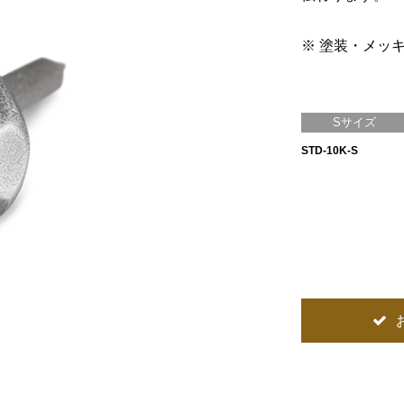
※ 塗装・メッ
Sサイズ
STD-10K-S