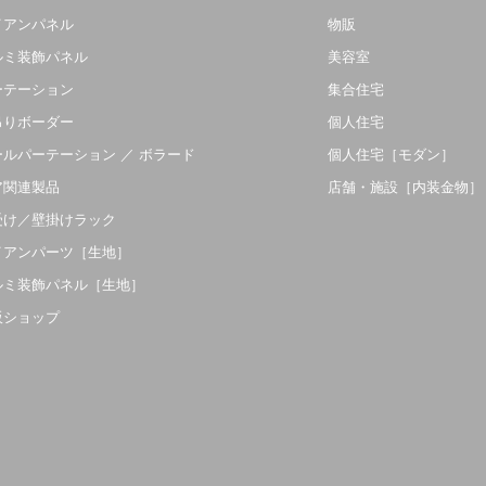
イアンパネル
物販
ルミ装飾パネル
美容室
ーテーション
集合住宅
吊りボーダー
個人住宅
ールパーテーション ／ ボラード
個人住宅［モダン］
ア関連製品
店舗・施設［内装金物］
受け／壁掛けラック
イアンパーツ［生地］
ルミ装飾パネル［生地］
販ショップ