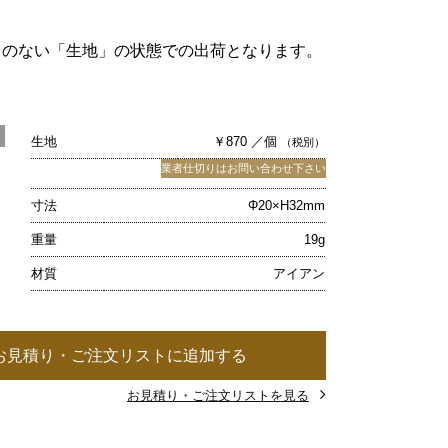
キのない「生地」の状態での出荷となります。
生地
￥870 ／個
（税別）
業者仕切りはお問い合わせ下さい
寸法
Φ20×H32mm
重量
19g
材質
アイアン
お見積り・ご注文リストに追加する
お見積り・ご注文リストを見る