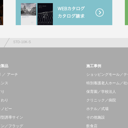
）
STD-10K-S
扱製品
施工事例
 ／ アーチ
ショッピングモール／テ
ェンス
特別養護老人ホーム／社
すり
保育園／学校法人
まわり
クリニック／病院
ャノピー
ホテル／式場
羽型誘導サイン
その他施設
イン／フラッグ
飲食店