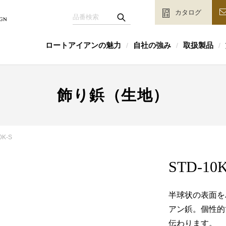
カタログ
ロートアイアンの魅力
自社の強み
取扱製品
/
/
/
飾り鋲（生地）
0K-S
STD-10K
半球状の表面を
アン鋲。個性的
伝わります。