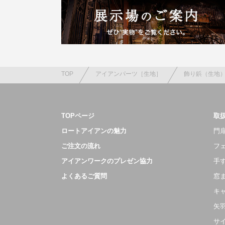
TOP
アイアンパーツ［生地］
飾り鋲（生地
TOPページ
取
ロートアイアンの魅力
門扉
ご注文の流れ
フ
アイアンワークのプレゼン協力
手
よくあるご質問
窓
キ
矢
サ