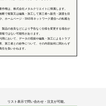
著作権は、株式会社メタルクリエイトに帰属します。
無断で複製又は編集・加工して第三者へ販売・譲渡を目
や、ホームページ・SNS等ネットワーク通信への転載を
、製品の改良などにより予告なく仕様を変更する場合が
情報ではない可能性があります。
利用において、データの瑕疵や編集・加工によるトラブ
害、第三者との紛争について、その内容如何に関わらず
責任を負いかねます。
リスト表示で問い合わせ・注文が可能。