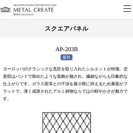
tog
nav
スクエアパネル
AP-203B
ヨーロッパのクラシックな意匠を取り入れたシルエットが特徴。交
差部はバンドで留めたような装飾が施され、繊細ながらも印象的な
仕上がりです。ガラス面等との干渉を最小限に抑えるため裏面がフ
ラットで、薄く成形されたアルミ鋳物ならではの軽やかさが魅力で
す。