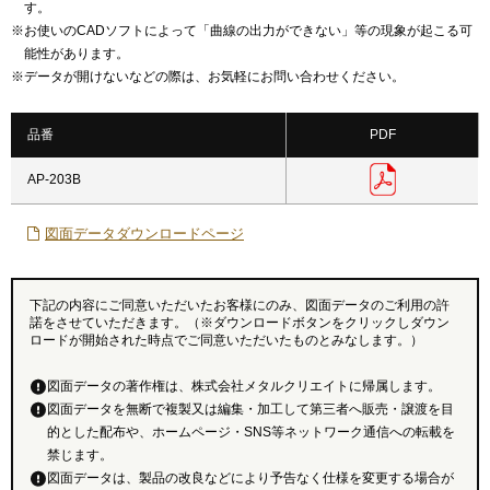
す。
※
お使いのCADソフトによって「曲線の出力ができない」等の現象が起こる可
能性があります。
※
データが開けないなどの際は、お気軽にお問い合わせください。
品番
PDF
AP-203B
図面データダウンロードページ
下記の内容にご同意いただいたお客様にのみ、図面データのご利用の許
諾をさせていただきます。（※ダウンロードボタンをクリックしダウン
ロードが開始された時点でご同意いただいたものとみなします。）
図面データの著作権は、株式会社メタルクリエイトに帰属します。
図面データを無断で複製又は編集・加工して第三者へ販売・譲渡を目
的とした配布や、ホームページ・SNS等ネットワーク通信への転載を
禁じます。
図面データは、製品の改良などにより予告なく仕様を変更する場合が