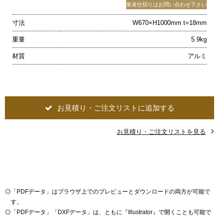
業者仕切りはお問い合わせ下さい
寸法
W670×H1000mm t=18mm
重量
5.9kg
材質
アルミ
お見積り・ご注文リストに追加する
お見積り・ご注文リストを見る
◎
「PDFデータ」はブラウザ上でのプレビューとダウンロードの両方が可能で
す。
◎
「PDFデータ」「DXFデータ」は、ともに『Illustrator』で開くことも可能で