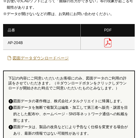
※
お使いのCADソフトによって「曲線の出力ができない」等の現象が起こる可
能性があります。
※
データが開けないなどの際は、お気軽にお問い合わせください。
品番
PDF
AP-204B
図面データダウンロードページ
下記の内容にご同意いただいたお客様にのみ、図面データのご利用の許
諾をさせていただきます。（※ダウンロードボタンをクリックしダウン
ロードが開始された時点でご同意いただいたものとみなします。）
図面データの著作権は、株式会社メタルクリエイトに帰属します。
図面データを無断で複製又は編集・加工して第三者へ販売・譲渡を目
的とした配布や、ホームページ・SNS等ネットワーク通信への転載を
禁じます。
図面データは、製品の改良などにより予告なく仕様を変更する場合が
あり、最新の情報ではない可能性があります。